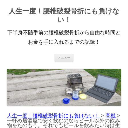
人生一度！腰椎破裂骨折にも負けな
い！
下半身不随手前の腰椎破裂骨折から自由な時間と
お金を手に入れるまでの記録！
コ
メニュー
ン
テ
ン
ツ
へ
ス
キ
ッ
プ
人生一度！腰椎破裂骨折にも負けない！
>
高槻
>
一軒め居酒屋で安く飲むのならビール以外の飲み
物をたのもう。それでもビールを飲みたい時は生