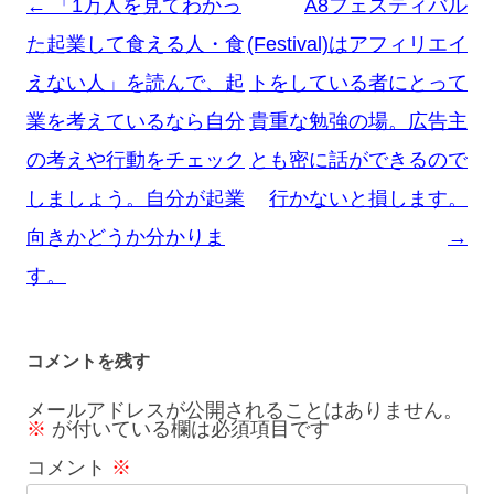
投
←
「1万人を見てわかっ
A8フェスティバル
稿
た起業して食える人・食
(Festival)はアフィリエイ
ナ
えない人」を読んで、起
トをしている者にとって
ビ
業を考えているなら自分
貴重な勉強の場。広告主
ゲ
の考えや行動をチェック
とも密に話ができるので
ー
しましょう。自分が起業
行かないと損します。
シ
向きかどうか分かりま
→
ョ
す。
ン
コメントを残す
メールアドレスが公開されることはありません。
※
が付いている欄は必須項目です
コメント
※