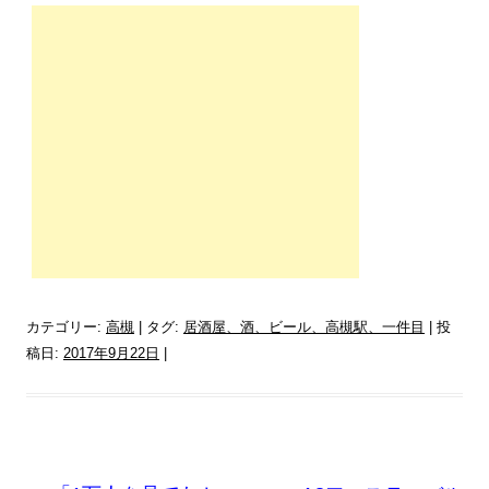
カテゴリー:
高槻
| タグ:
居酒屋、酒、ビール、高槻駅、一件目
| 投
稿日:
2017年9月22日
|