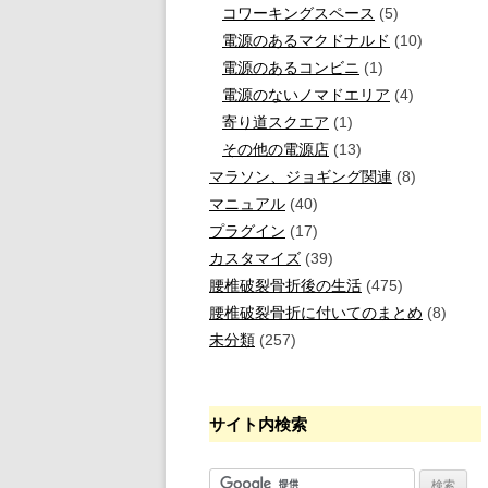
コワーキングスペース
(5)
電源のあるマクドナルド
(10)
電源のあるコンビニ
(1)
電源のないノマドエリア
(4)
寄り道スクエア
(1)
その他の電源店
(13)
マラソン、ジョギング関連
(8)
マニュアル
(40)
プラグイン
(17)
カスタマイズ
(39)
腰椎破裂骨折後の生活
(475)
腰椎破裂骨折に付いてのまとめ
(8)
未分類
(257)
サイト内検索