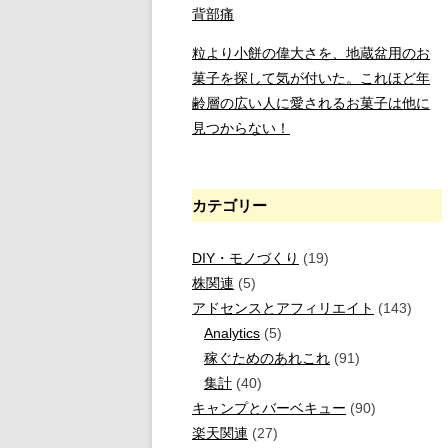
背部痛
粒より小餅の偉大さを、地蔵盆用のお
菓子を探して気が付いた。これほど年
齢層の広い人に愛されるお菓子は他に
見つからない！
カテゴリー
DIY・モノづくり
(19)
株関連
(5)
アドセンスとアフィリエイト
(143)
Analytics
(5)
稼ぐためのあれこれ
(91)
集計
(40)
キャンプとバーベキュー
(90)
楽天関連
(27)