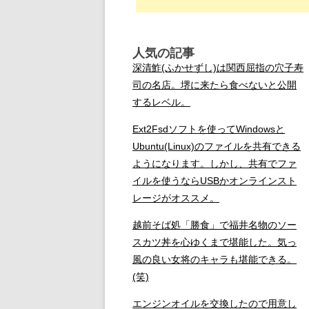
人気の記事
深清鮓(ふかせずし)は関西屈指の穴子寿
司の名店。堺に来たら食べないと公開
するレベル。
Ext2Fsdソフトを使ってWindowsと
Ubuntu(Linux)のファイルを共有できる
ようになります。しかし、共有でファ
イルを使うならUSBかオンラインスト
レージがオススメ。
越前そば処「勝食」で福井名物のソー
スカツ丼を心ゆくまで堪能した。気っ
風の良い女将のキャラも堪能できる。
(笑)
エンジンオイルを交換したので用意し