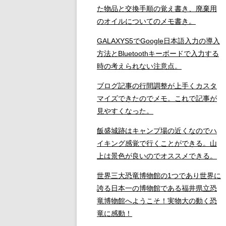
た物品と交換手順の覚え書き、廃棄用
のオイルについてのメモ書き。
GALAXYS5でGoogle日本語入力の導入
方法とBluetoothキーボードで入力する
時の考えられない注意点。
ブログ記事の行間調整が上手くカスタ
マイズできたのでメモ。これで記事が
見やすくなった。
飯盛城跡はキャンプ場の近くなのでハ
イキング感覚で行くことができる。山
上は景色が良いのでオススメできる。
世界三大恐竜博物館の1つであり世界に
誇る日本一の博物館である福井県立恐
竜博物館へようこそ！実物大の動く恐
竜に感動！