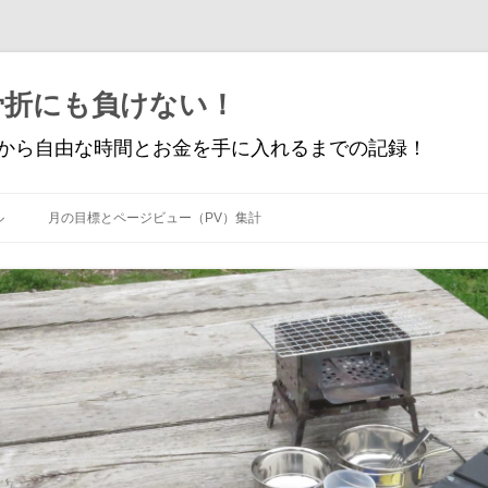
骨折にも負けない！
から自由な時間とお金を手に入れるまでの記録！
コ
ン
ル
月の目標とページビュー（PV）集計
テ
ン
ツ
へ
ス
キ
ッ
プ