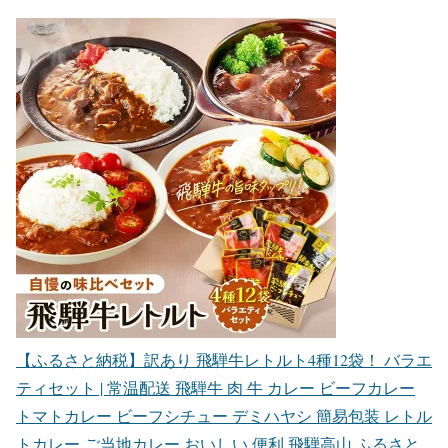
【ふるさと納税】訳あり 飛騨牛レトルト4種12袋！ バラエ
ティセット | 常温配送 飛騨牛 肉 牛 カレー ビーフカレー
トマトカレー ビーフシチュー デミハヤシ 簡易包装 レトル
トカレー ご当地カレー おいしい 便利 飛騨高山 ふるさと