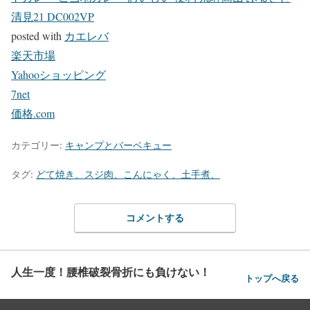
清見21 DC002VP
posted with
カエレバ
楽天市場
Yahooショッピング
7net
価格.com
カテゴリー:
キャンプとバーベキュー
タグ:
どて焼き、スジ肉、こんにゃく、土手煮、
コメントする
人生一度！腰椎破裂骨折にも負けない！
トップへ戻る