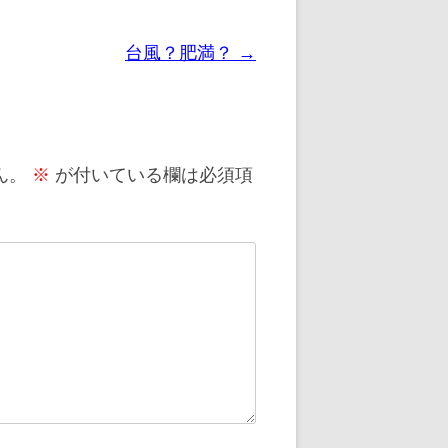
台風？肥満？
→
ん。
※
が付いている欄は必須項