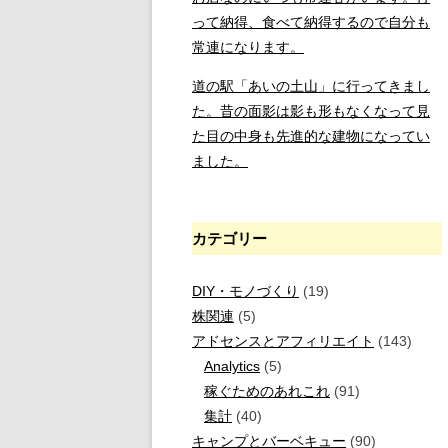
って納得、食べて納得するので自分も
常連になります。
道の駅「あいの土山」に行ってきまし
た。昔の面影は影も形もなくなって見
た目の中身も先進的な建物になってい
ました。
カテゴリー
DIY・モノづくり
(19)
株関連
(5)
アドセンスとアフィリエイト
(143)
Analytics
(5)
稼ぐためのあれこれ
(91)
集計
(40)
キャンプとバーベキュー
(90)