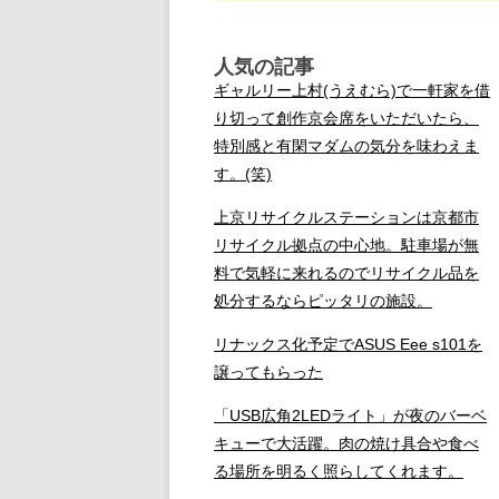
人気の記事
ギャルリー上村(うえむら)で一軒家を借
り切って創作京会席をいただいたら、
特別感と有閑マダムの気分を味わえま
す。(笑)
上京リサイクルステーションは京都市
リサイクル拠点の中心地。駐車場が無
料で気軽に来れるのでリサイクル品を
処分するならピッタリの施設。
リナックス化予定でASUS Eee s101を
譲ってもらった
「USB広角2LEDライト」が夜のバーベ
キューで大活躍。肉の焼け具合や食べ
る場所を明るく照らしてくれます。