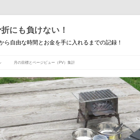
骨折にも負けない！
から自由な時間とお金を手に入れるまでの記録！
コ
ン
ル
月の目標とページビュー（PV）集計
テ
ン
ツ
へ
ス
キ
ッ
プ