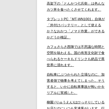
高架下の「とんかつ七兵衛」は色んな
カツ丼を食べたくさせてくれます。
タブレットPC「MT-WN1001」自体が
「外付けバッテリー」として使える
か？なおかつ「ノマド作業」ができる
かどうか検証。
カフェさらさ西陣では不思議な時間と
空間を味わえる。国の有形文化財で食
べられるケーキもドリンクも絶品で異
世界に浸れます。
自転車にぶつかられた立場なのに、加
害者側で物事を考えてしまった。そう
すると、いかに自転車事故が怖いかを
リアルに実感した。
柳園 (りゅうえん)はひっそりしている
お店なのにいつも常連客がいます。行