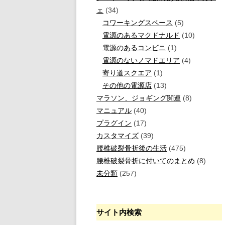
ェ
(34)
コワーキングスペース
(5)
電源のあるマクドナルド
(10)
電源のあるコンビニ
(1)
電源のないノマドエリア
(4)
寄り道スクエア
(1)
その他の電源店
(13)
マラソン、ジョギング関連
(8)
マニュアル
(40)
プラグイン
(17)
カスタマイズ
(39)
腰椎破裂骨折後の生活
(475)
腰椎破裂骨折に付いてのまとめ
(8)
未分類
(257)
サイト内検索