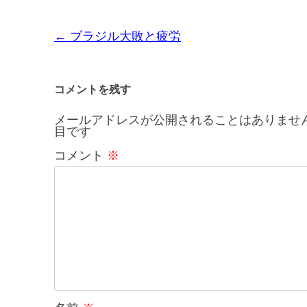
投
←
ブラジル大敗と疲労
稿
ナ
コメントを残す
ビ
メールアドレスが公開されることはありませ
目です
ゲ
コメント
※
ー
シ
ョ
ン