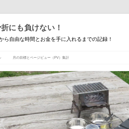
骨折にも負けない！
から自由な時間とお金を手に入れるまでの記録！
コ
ン
ル
月の目標とページビュー（PV）集計
テ
ン
ツ
へ
ス
キ
ッ
プ