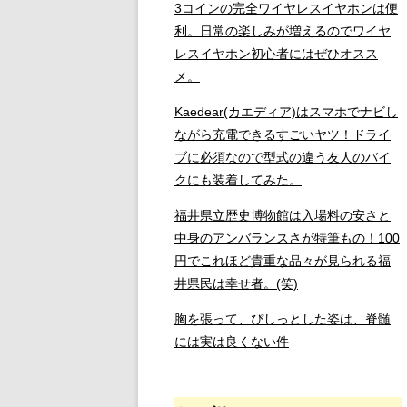
3コインの完全ワイヤレスイヤホンは便
利。日常の楽しみが増えるのでワイヤ
レスイヤホン初心者にはぜひオスス
メ。
Kaedear(カエディア)はスマホでナビし
ながら充電できるすごいヤツ！ドライ
ブに必須なので型式の違う友人のバイ
クにも装着してみた。
福井県立歴史博物館は入場料の安さと
中身のアンバランスさが特筆もの！100
円でこれほど貴重な品々が見られる福
井県民は幸せ者。(笑)
胸を張って、ぴしっとした姿は、脊髄
には実は良くない件