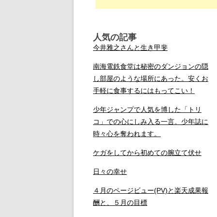
人気の記事
今井雅之さんと生き甲斐
南海電鉄食堂は秘密のダンジョンの隠
し部屋のような場所にあった。安くお
手軽に食事するにはもってこい！
少年ジャンプで人気を博した「トリ
コ」での心にしみ入る一言。少年誌に
時々心を奪われます。
ケガをしてから初めての腕立て伏せ
日々の幸せ
４月のページビュー(PV)と楽天成果報
酬と、５月の目標