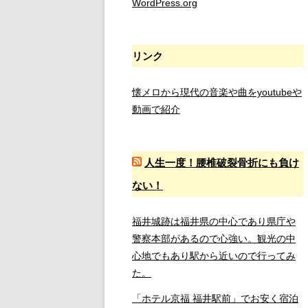
WordPress.org
リンク
懐メロから現代の音楽や曲をyoutubeや
動画で紹介
人生一度！腰椎破裂骨折にも負け
ない！
福井城跡は福井県の中心であり県庁や
警察本部があるので心強い。観光の中
心地でもあり駅から近いので行ってみ
た。
「ホテル京福 福井駅前」でお安く宿泊