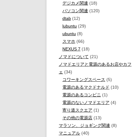
デジカメ関連
(18)
パソコン関連
(120)
dtab
(12)
lubuntu
(29)
ubuntu
(8)
スマホ
(66)
NEXUS 7
(18)
ノマドについて
(21)
ノマドエリアと電源のあるお店やカフ
ェ
(34)
コワーキングスペース
(5)
電源のあるマクドナルド
(10)
電源のあるコンビニ
(1)
電源のないノマドエリア
(4)
寄り道スクエア
(1)
その他の電源店
(13)
マラソン、ジョギング関連
(8)
マニュアル
(40)