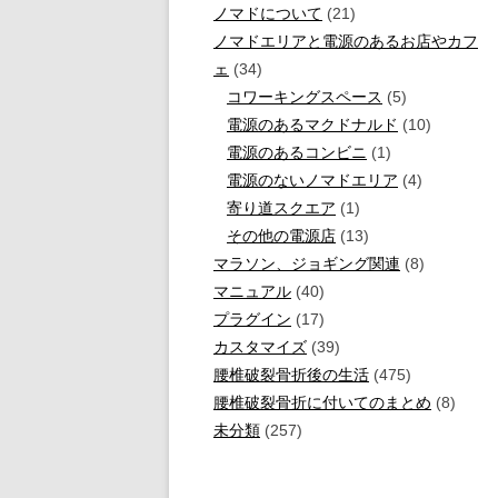
ノマドについて
(21)
ノマドエリアと電源のあるお店やカフ
ェ
(34)
コワーキングスペース
(5)
電源のあるマクドナルド
(10)
電源のあるコンビニ
(1)
電源のないノマドエリア
(4)
寄り道スクエア
(1)
その他の電源店
(13)
マラソン、ジョギング関連
(8)
マニュアル
(40)
プラグイン
(17)
カスタマイズ
(39)
腰椎破裂骨折後の生活
(475)
腰椎破裂骨折に付いてのまとめ
(8)
未分類
(257)