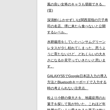
風の良い女将のキャラも堪能できる。
(笑)
深清鮓(ふかせずし)は関西屈指の穴子寿
司の名店。堺に来たら食べないと公開
するレベル。
水耕栽培をしていたハンサムグリーン
レタスが少し枯れてしまった。思うよ
うに育たないけど、どれくらいの大き
さになるか見守っていきたいと思いま
す。
GALAXYS5でGoogle日本語入力の導入
方法とBluetoothキーボードで入力する
時の考えられない注意点。
粒より小餅の偉大さを、地蔵盆用のお
菓子を探して気が付いた。これほど年
齢層の広い人に愛されるお菓子は他に