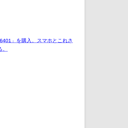
」
KB6401」を購入。スマホとこれさ
る。