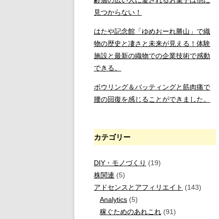
見つからない！
はたや記念館「ゆめおーれ勝山」で織
物の歴史と凄さと未来が見える！体験
施設と最新の織物での企業技術で感動
できる。
ボウリング＆バッティングと筋肉痛で
腰の回復を感じることができました。
カテゴリー
DIY・モノづくり
(19)
株関連
(5)
アドセンスとアフィリエイト
(143)
Analytics
(5)
稼ぐためのあれこれ
(91)