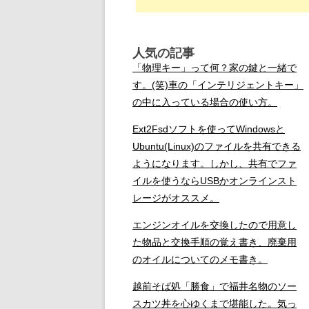
人気の記事
「物理キー」って何？家の鍵と一緒で
す。(笑)車の「インテリジェントキー」
の中に入っている場合の使い方。
Ext2Fsdソフトを使ってWindowsと
Ubuntu(Linux)のファイルを共有できる
ようになります。しかし、共有でファ
イルを使うならUSBかオンラインスト
レージがオススメ。
エンジンオイルを交換したので用意し
た物品と交換手順の覚え書き、廃棄用
のオイルについてのメモ書き。
越前そば処「勝食」で福井名物のソー
スカツ丼を心ゆくまで堪能した。気っ