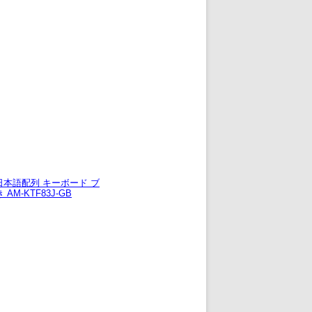
h 日本語配列 キーボード ブ
M-KTF83J-GB