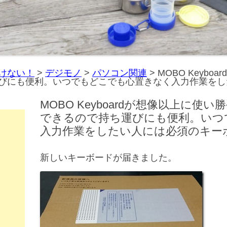
けない！
>
デジモノ
>
パソコン関連
>
MOBO Keyb
びにも便利。いつでもどこでも心置きなく入力作業をし
MOBO Keyboardが想像以上に
できるので持ち運びにも便利。いつ
入力作業をしたい人には必須のキー
新しいキーボードが届きました。