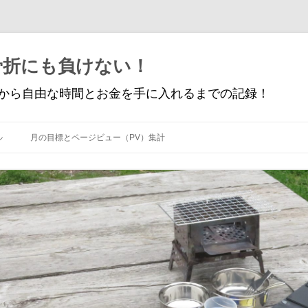
骨折にも負けない！
から自由な時間とお金を手に入れるまでの記録！
コ
ン
ル
月の目標とページビュー（PV）集計
テ
ン
ツ
へ
ス
キ
ッ
プ