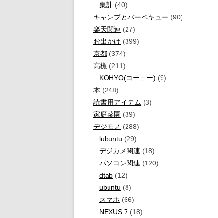
集計
(40)
キャンプとバーベキュー
(90)
楽天関連
(27)
お出かけ
(399)
京都
(374)
高槻
(211)
KOHYO(コーヨー)
(9)
本
(248)
読書用アイテム
(3)
家庭菜園
(39)
デジモノ
(288)
lubuntu
(29)
デジカメ関連
(18)
パソコン関連
(120)
dtab
(12)
ubuntu
(8)
スマホ
(66)
NEXUS 7
(18)