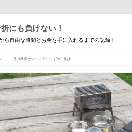
骨折にも負けない！
から自由な時間とお金を手に入れるまでの記録！
コ
ン
ル
月の目標とページビュー（PV）集計
テ
ン
ツ
へ
ス
キ
ッ
プ