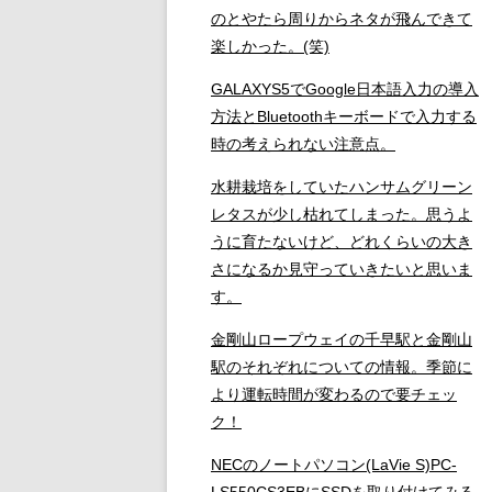
のとやたら周りからネタが飛んできて
楽しかった。(笑)
GALAXYS5でGoogle日本語入力の導入
方法とBluetoothキーボードで入力する
時の考えられない注意点。
水耕栽培をしていたハンサムグリーン
レタスが少し枯れてしまった。思うよ
うに育たないけど、どれくらいの大き
さになるか見守っていきたいと思いま
す。
金剛山ロープウェイの千早駅と金剛山
駅のそれぞれについての情報。季節に
より運転時間が変わるので要チェッ
ク！
NECのノートパソコン(LaVie S)PC-
LS550CS3EBにSSDを取り付けてみる