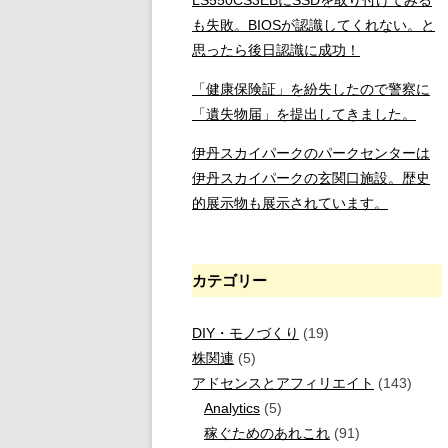
も失敗。BIOSが認識してくれない。と
思ったら後日認識に成功！
「健康保険証」を紛失したので警察に
「遺失物届」を提出してきました。
伊丹スカイパークのパークセンターは
伊丹スカイパークの玄関口施設。歴史
的展示物も展示されています。
カテゴリー
DIY・モノづくり
(19)
株関連
(5)
アドセンスとアフィリエイト
(143)
Analytics
(5)
稼ぐためのあれこれ
(91)