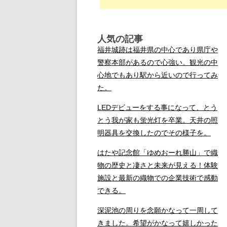
人気の記事
福井城跡は福井県の中心であり県庁や
警察本部があるので心強い。観光の中
心地でもあり駅から近いので行ってみ
た。
LEDデビューをする事になって、とう
とう我が家も蛍光灯を卒業。天井の照
明器具を交換したのでその様子を。
はたや記念館「ゆめおーれ勝山」で織
物の歴史と凄さと未来が見える！体験
施設と最新の織物での企業技術で感動
できる。
深泥池の周りを念願かなって一周して
きました。希望がかなって嬉しかった