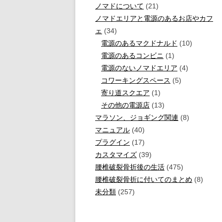
ノマドについて
(21)
ノマドエリアと電源のあるお店やカフ
ェ
(34)
電源のあるマクドナルド
(10)
電源のあるコンビニ
(1)
電源のないノマドエリア
(4)
コワーキングスペース
(5)
寄り道スクエア
(1)
その他の電源店
(13)
マラソン、ジョギング関連
(8)
マニュアル
(40)
プラグイン
(17)
カスタマイズ
(39)
腰椎破裂骨折後の生活
(475)
腰椎破裂骨折に付いてのまとめ
(8)
未分類
(257)