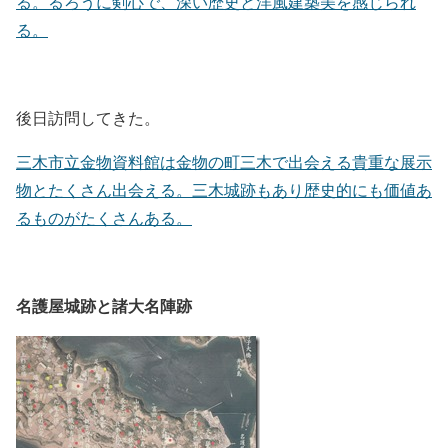
る。るろうに剣心で、深い歴史と洋風建築美を感じられ
る。
後日訪問してきた。
三木市立金物資料館は金物の町三木で出会える貴重な展示
物とたくさん出会える。三木城跡もあり歴史的にも価値あ
るものがたくさんある。
名護屋城跡と諸大名陣跡