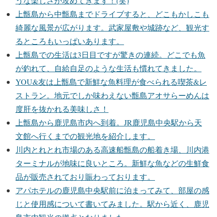
うな楽しさが攻めてきます！(笑)
上甑島から中甑島までドライブすると、どこもかしこも
綺麗な風景が広がります。武家屋敷や城跡など、観光す
るところもいっぱいあります。
上甑島での生活は3日目ですが驚きの連続。どこでも魚
が釣れて、自給自足のような生活も慣れてきました。
YOU&友は上甑島で新鮮な魚料理が食べられる喫茶&レ
ストラン。地元でしか味わえない甑島アオサらーめんは
度肝を抜かれる美味しさ！
上甑島から鹿児島市内へ到着。JR鹿児島中央駅から天
文館へ行くまでの観光地を紹介します。
川内とれとれ市場のある高速船甑島の船着き場、川内港
ターミナルが地味に良いところ。新鮮な魚などの生鮮食
品が販売されており賑わっております。
アパホテルの鹿児島中央駅前に泊まってみて、部屋の感
じと使用感について書いてみました。駅から近く、鹿児