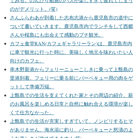
てみる。のんびり船旅のハズが楽しすぎて疲れてしまう
のがデメリット。(笑)
さんふらわあが到着した志布志港から鹿児島市の道中に
ついて書いていきます。鹿児島市内でランチをして西郷
さんや桜島にも出会えて感動のプチ観光。
カフェ食堂RAN(カフェギャラリーラン)は、鹿児島市内
に車で観光に行った時に、美味しく地元を味わいたい人
向けのカフェ。
串木野新港からフェリーニューこしきに乗って上甑島の
里港到着。フェリーに乗る前にバーベキュー用の肉をゲ
ットして準備万端。
上甑島での生活を支えてくれた家とその周辺の紹介。薪
のお風呂を楽しめる日常と自然に触れ合える環境が楽し
くて仕方なかった。
上甑島での生活が充実しすぎていて、ノンビリするヒマ
がありません。海水浴に釣り、バーベキューと怒濤のよ