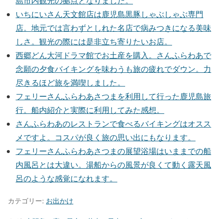
島市内観光の拠点となりました。
いちにいさん天文館店は鹿児島黒豚しゃぶしゃぶ専門
店。地元では言わずとしれた名店で病みつきになる美味
しさ。観光の際には是非立ち寄りたいお店。
西郷どん大河ドラマ館でお土産を購入。さんふらわあで
念願の夕食バイキングを味わうも旅の疲れでダウン。力
尽きるほど旅を満喫しました。
フェリーさんふらわあさつまを利用して行った鹿児島旅
行。船内紹介と実際に利用してみた感想。
さんふらわあのレストランで食べるバイキングはオスス
メですよ。コスパが良く旅の思い出にもなります。
フェリーさんふらわあさつまの展望浴場はいままでの船
内風呂とは大違い。湯船からの風景が良くて動く露天風
呂のような感覚になれます。
カテゴリー:
お出かけ