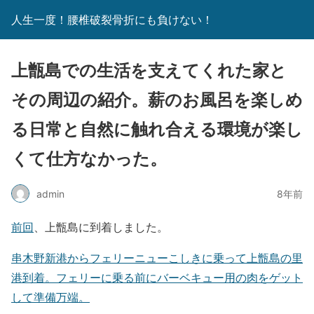
人生一度！腰椎破裂骨折にも負けない！
上甑島での生活を支えてくれた家と
その周辺の紹介。薪のお風呂を楽しめ
る日常と自然に触れ合える環境が楽し
くて仕方なかった。
admin
8年前
前回
、上甑島に到着しました。
串木野新港からフェリーニューこしきに乗って上甑島の里
港到着。フェリーに乗る前にバーベキュー用の肉をゲット
して準備万端。