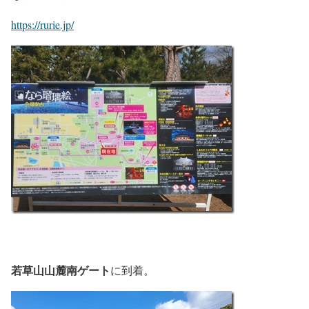
https://rurie.jp/
若草山山麓南ゲート
に到着。