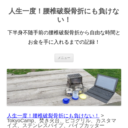
人生一度！腰椎破裂骨折にも負けな
い！
下半身不随手前の腰椎破裂骨折から自由な時間と
お金を手に入れるまでの記録！
コ
メニュー
ン
テ
ン
ツ
へ
ス
キ
ッ
プ
人生一度！腰椎破裂骨折にも負けない！
>
TokyoCamp、焚き火台、ピコグリル、カスタマ
イズ、ステンレスパイプ、パイプカッター