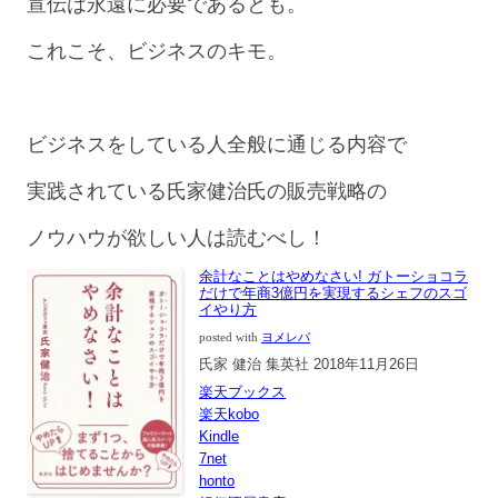
宣伝は永遠に必要であるとも。
これこそ、ビジネスのキモ。
ビジネスをしている人全般に通じる内容で
実践されている氏家健治氏の販売戦略の
ノウハウが欲しい人は読むべし！
余計なことはやめなさい! ガトーショコラ
だけで年商3億円を実現するシェフのスゴ
イやり方
posted with
ヨメレバ
氏家 健治 集英社 2018年11月26日
楽天ブックス
楽天kobo
Kindle
7net
honto