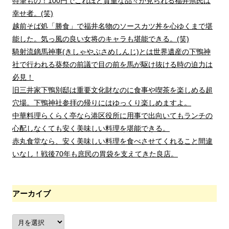
特筆もの！100円でこれほど貴重な品々が見られる福井県民は
幸せ者。(笑)
越前そば処「勝食」で福井名物のソースカツ丼を心ゆくまで堪
能した。気っ風の良い女将のキャラも堪能できる。(笑)
騎射流鏑馬神事(きしゃやぶさめしんじ)とは世界遺産の下鴨神
社で行われる葵祭の前議で目の前を馬が駆け抜ける時の迫力は
必見！
旧三井家下鴨別邸は重要文化財なのに食事や喫茶を楽しめる超
穴場。下鴨神社参拝の帰りにはゆっくり楽しめますよ。
中華料理らくらく亭なら港区役所に用事で出向いてもランチの
心配しなくても安く美味しい料理を堪能できる。
赤丸食堂なら、安く美味しい料理を食べさせてくれること間違
いなし！戦後70年も庶民の胃袋を支えてきた良店。
アーカイブ
ア
ー