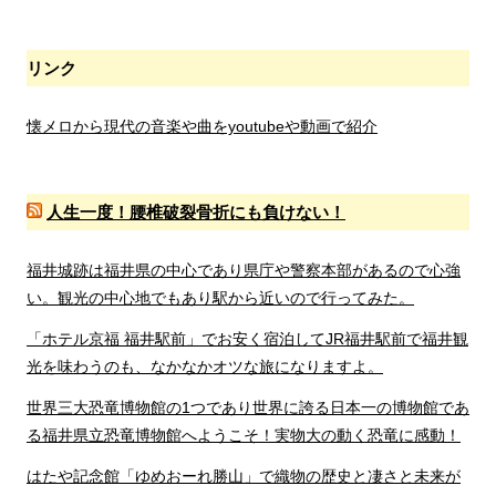
リンク
懐メロから現代の音楽や曲をyoutubeや動画で紹介
人生一度！腰椎破裂骨折にも負けない！
福井城跡は福井県の中心であり県庁や警察本部があるので心強
い。観光の中心地でもあり駅から近いので行ってみた。
「ホテル京福 福井駅前」でお安く宿泊してJR福井駅前で福井観
光を味わうのも、なかなかオツな旅になりますよ。
世界三大恐竜博物館の1つであり世界に誇る日本一の博物館であ
る福井県立恐竜博物館へようこそ！実物大の動く恐竜に感動！
はたや記念館「ゆめおーれ勝山」で織物の歴史と凄さと未来が