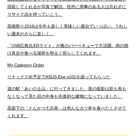
回収してくれるか写真で解説。役所に用事のある人は忘れずに
リサイク品を持っていこう。
高槻祭り2016は今年も楽しく美味しい屋台でいっぱい。うれし
い週末がさらに楽しく。
「USB広角2LEDライト」が夜のバーベキューで大活躍。肉の焼
け具合や食べる場所を明るく照らしてくれます。
My Category Order
リナックス化予定でASUS Eee s101を譲ってもらった
道の駅「あいの土山」に行ってきました。昔の面影は影も形も
なくなって見た目の中身も先進的な建物になっていました。
高架下の「とんかつ七兵衛」は色んなカツ丼を食べたくさせて
くれます。