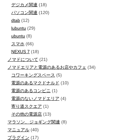
デジカメ関連
(18)
パソコン関連
(120)
dtab
(12)
lubuntu
(29)
ubuntu
(8)
スマホ
(66)
NEXUS 7
(18)
ノマドについて
(21)
ノマドエリアと電源のあるお店やカフェ
(34)
コワーキングスペース
(5)
電源のあるマクドナルド
(10)
電源のあるコンビニ
(1)
電源のないノマドエリア
(4)
寄り道スクエア
(1)
その他の電源店
(13)
マラソン、ジョギング関連
(8)
マニュアル
(40)
プラグイン
(17)