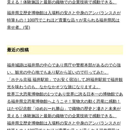
見える！体験施設と最新の織物での企業技術で感動できる。
福井県立歴史博物館は入場料の安さと中身のアンバランスさが
特筆もの！100円でこれほど貴重な品々が見られる福井県民は
幸せ者。(笑)
最近の投稿
福井城跡は福井県の中心であり県庁や警察本部があるので心強
い。観光の中心地でもあり駅から近いので行ってみた。
「ホテル京福 福井駅前」でお安く宿泊してJR福井駅前で福井観
光を味わうのも、なかなかオツな旅になりますよ。
世界三大恐竜博物館の1つであり世界に誇る日本一の博物館であ
る福井県立恐竜博物館へようこそ！実物大の動く恐竜に感動！
はたや記念館「ゆめおーれ勝山」で織物の歴史と凄さと未来が
見える！体験施設と最新の織物での企業技術で感動できる。
福井県立歴史博物館は入場料の安さと中身のアンバランスさが