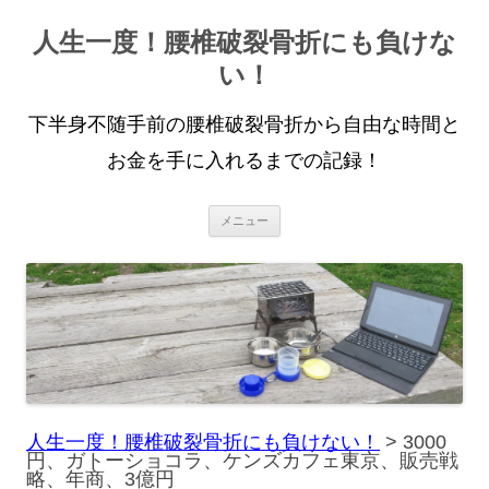
人生一度！腰椎破裂骨折にも負けな
い！
下半身不随手前の腰椎破裂骨折から自由な時間と
お金を手に入れるまでの記録！
コ
メニュー
ン
テ
ン
ツ
へ
ス
キ
ッ
プ
人生一度！腰椎破裂骨折にも負けない！
>
3000
円、ガトーショコラ、ケンズカフェ東京、販売戦
略、年商、3億円