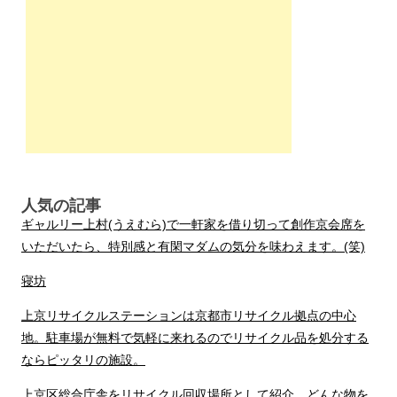
人気の記事
ギャルリー上村(うえむら)で一軒家を借り切って創作京会席を
いただいたら、特別感と有閑マダムの気分を味わえます。(笑)
寝坊
上京リサイクルステーションは京都市リサイクル拠点の中心
地。駐車場が無料で気軽に来れるのでリサイクル品を処分する
ならピッタリの施設。
上京区総合庁舎をリサイクル回収場所として紹介。どんな物を