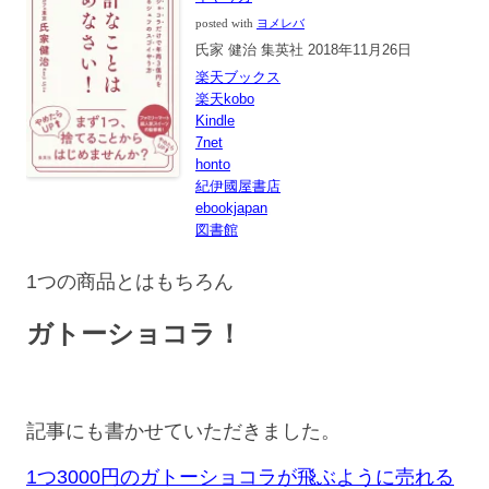
posted with
ヨメレバ
氏家 健治 集英社 2018年11月26日
楽天ブックス
楽天kobo
Kindle
7net
honto
紀伊國屋書店
ebookjapan
図書館
1つの商品とはもちろん
ガトーショコラ！
記事にも書かせていただきました。
1つ3000円のガトーショコラが飛ぶように売れる