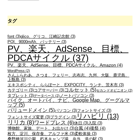
カ
イ
ブ
タグ
font
(3)
glico、グリコ、江崎記念館
(3)
PQI、9000mAh、バッテリー
(3)
PV、楽天、AdSense、目標、
PDCAサイクル
(37)
PV、楽天、AdSense、目標、PDCAサイクル、Amazon
(4)
WordPress
(2)
さんふらわあ、さつま、フェリー、志布志、九州、大阪、鹿児島、
上甑島
(3)
エキスポシティ、ららぽーと、EXPOCITY、ランチ、茨木市
(3)
コルセット
(5)
カテゴリー
(3)
コアサーバー
(3)
セカンドオピニオン
(2)
タブレット
(3)
ノートパソコン
(3)
データベース
(2)
バイク、オートバイ、ナビ、Google Map、グーグルマ
ップ
(5)
バリュードメイン
(5)
パソコン
(3)
フォントサイズ
(3)
リハビリ
(13)
フォントサイズ変更
(3)
プラグイン
(3)
リリカ
(8)
ワードプレス
(6)
休日
(3)
入院
(3)
台風
(4)
後祭
(4)
博物館、家族、デート、お出かけ
(3)
枚方、淀川、保存食、アルファ米
(3)
柔軟体操
(3)
桑野橋河川公園、朽木キャンプ場、弁当、道の駅
(3)