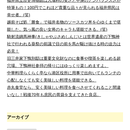
福井県立歴史博物館は入場料の安さと中身のアンバランスさが
特筆もの！100円でこれほど貴重な品々が見られる福井県民は
幸せ者。(笑)
越前そば処「勝食」で福井名物のソースカツ丼を心ゆくまで堪
能した。気っ風の良い女将のキャラも堪能できる。(笑)
騎射流鏑馬神事(きしゃやぶさめしんじ)とは世界遺産の下鴨神
社で行われる葵祭の前議で目の前を馬が駆け抜ける時の迫力は
必見！
旧三井家下鴨別邸は重要文化財なのに食事や喫茶を楽しめる超
穴場。下鴨神社参拝の帰りにはゆっくり楽しめますよ。
中華料理らくらく亭なら港区役所に用事で出向いてもランチの
心配しなくても安く美味しい料理を堪能できる。
赤丸食堂なら、安く美味しい料理を食べさせてくれること間違
いなし！戦後70年も庶民の胃袋を支えてきた良店。
アーカイブ