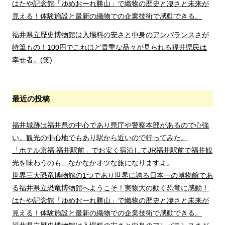
はたや記念館「ゆめおーれ勝山」で織物の歴史と凄さと未来が
見える！体験施設と最新の織物での企業技術で感動できる。
福井県立歴史博物館は入場料の安さと中身のアンバランスさが
特筆もの！100円でこれほど貴重な品々が見られる福井県民は
幸せ者。(笑)
最近の投稿
福井城跡は福井県の中心であり県庁や警察本部があるので心強
い。観光の中心地でもあり駅から近いので行ってみた。
「ホテル京福 福井駅前」でお安く宿泊してJR福井駅前で福井観
光を味わうのも、なかなかオツな旅になりますよ。
世界三大恐竜博物館の1つであり世界に誇る日本一の博物館であ
る福井県立恐竜博物館へようこそ！実物大の動く恐竜に感動！
はたや記念館「ゆめおーれ勝山」で織物の歴史と凄さと未来が
見える！体験施設と最新の織物での企業技術で感動できる。