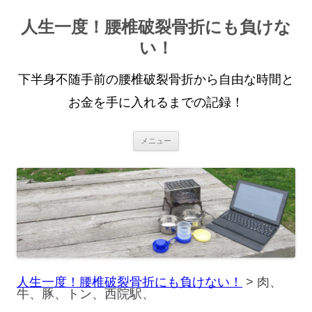
人生一度！腰椎破裂骨折にも負けな
い！
下半身不随手前の腰椎破裂骨折から自由な時間と
お金を手に入れるまでの記録！
コ
メニュー
ン
テ
ン
ツ
へ
ス
キ
ッ
プ
人生一度！腰椎破裂骨折にも負けない！
>
肉、
牛、豚、トン、西院駅、