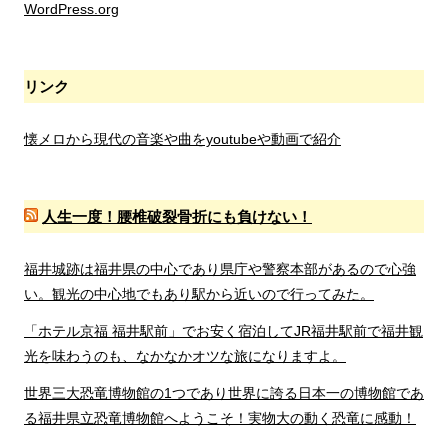
WordPress.org
リンク
懐メロから現代の音楽や曲をyoutubeや動画で紹介
人生一度！腰椎破裂骨折にも負けない！
福井城跡は福井県の中心であり県庁や警察本部があるので心強
い。観光の中心地でもあり駅から近いので行ってみた。
「ホテル京福 福井駅前」でお安く宿泊してJR福井駅前で福井観
光を味わうのも、なかなかオツな旅になりますよ。
世界三大恐竜博物館の1つであり世界に誇る日本一の博物館であ
る福井県立恐竜博物館へようこそ！実物大の動く恐竜に感動！