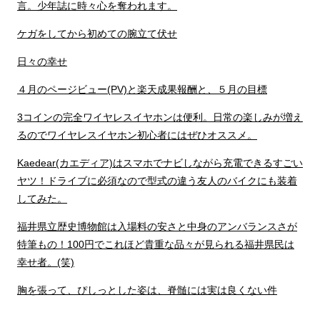
言。少年誌に時々心を奪われます。
ケガをしてから初めての腕立て伏せ
日々の幸せ
４月のページビュー(PV)と楽天成果報酬と、５月の目標
3コインの完全ワイヤレスイヤホンは便利。日常の楽しみが増え
るのでワイヤレスイヤホン初心者にはぜひオススメ。
Kaedear(カエディア)はスマホでナビしながら充電できるすごい
ヤツ！ドライブに必須なので型式の違う友人のバイクにも装着
してみた。
福井県立歴史博物館は入場料の安さと中身のアンバランスさが
特筆もの！100円でこれほど貴重な品々が見られる福井県民は
幸せ者。(笑)
胸を張って、ぴしっとした姿は、脊髄には実は良くない件