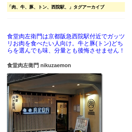
「
肉、牛、豚、トン、西院駅、
」タグアーカイブ
食堂肉左衛門は京都阪急西院駅付近でガッツ
リお肉を食べたい人向け。牛と豚(トン)どち
らを選んでも味、分量とも後悔させません！
食堂肉左衛門 nikuzaemon