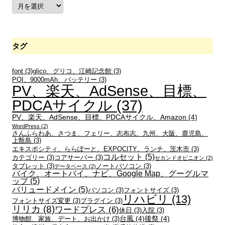
ア
ー
カ
イ
ブ
タグ
font
(3)
glico、グリコ、江崎記念館
(3)
PQI、9000mAh、バッテリー
(3)
PV、楽天、AdSense、目標、
PDCAサイクル
(37)
PV、楽天、AdSense、目標、PDCAサイクル、Amazon
(4)
WordPress
(2)
さんふらわあ、さつま、フェリー、志布志、九州、大阪、鹿児島、
上甑島
(3)
エキスポシティ、ららぽーと、EXPOCITY、ランチ、茨木市
(3)
コルセット
(5)
カテゴリー
(3)
コアサーバー
(3)
セカンドオピニオン
(2)
タブレット
(3)
ノートパソコン
(3)
データベース
(2)
バイク、オートバイ、ナビ、Google Map、グーグルマ
ップ
(5)
バリュードメイン
(5)
パソコン
(3)
フォントサイズ
(3)
リハビリ
(13)
フォントサイズ変更
(3)
プラグイン
(3)
リリカ
(8)
ワードプレス
(6)
休日
(3)
入院
(3)
台風
(4)
後祭
(4)
博物館、家族、デート、お出かけ
(3)