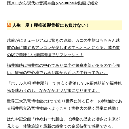
懐メロから現代の音楽や曲をyoutubeや動画で紹介
人生一度！腰椎破裂骨折にも負けない！
越前がにミュージアムは驚きの連続。カニの生態はもちろん越
前の海に関するアレコレが楽しすぎてへとへとになる。隣の道
の駅で美味しい海鮮料理でリフレッシュ！
福井城跡は福井県の中心であり県庁や警察本部があるので心強
い。観光の中心地でもあり駅から近いので行ってみた。
「ホテル京福 福井駅前」でお安く宿泊してJR福井駅前で福井観
光を味わうのも、なかなかオツな旅になりますよ。
世界三大恐竜博物館の1つであり世界に誇る日本一の博物館であ
る福井県立恐竜博物館へようこそ！実物大の動く恐竜に感動！
はたや記念館「ゆめおーれ勝山」で織物の歴史と凄さと未来が
見える！体験施設と最新の織物での企業技術で感動できる。