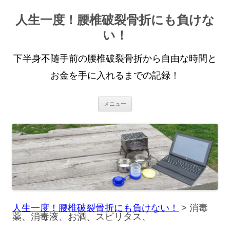
人生一度！腰椎破裂骨折にも負けな
い！
下半身不随手前の腰椎破裂骨折から自由な時間と
お金を手に入れるまでの記録！
コ
メニュー
ン
テ
ン
ツ
へ
ス
キ
ッ
プ
人生一度！腰椎破裂骨折にも負けない！
>
消毒
薬、消毒液、お酒、スピリタス、