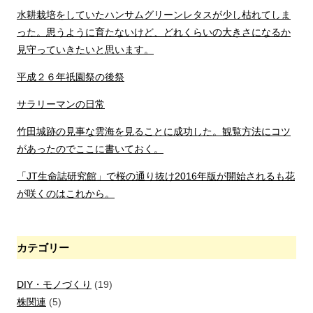
水耕栽培をしていたハンサムグリーンレタスが少し枯れてしま
った。思うように育たないけど、どれくらいの大きさになるか
見守っていきたいと思います。
平成２６年祇園祭の後祭
サラリーマンの日常
竹田城跡の見事な雲海を見ることに成功した。観覧方法にコツ
があったのでここに書いておく。
「JT生命誌研究館」で桜の通り抜け2016年版が開始されるも花
が咲くのはこれから。
カテゴリー
DIY・モノづくり
(19)
株関連
(5)