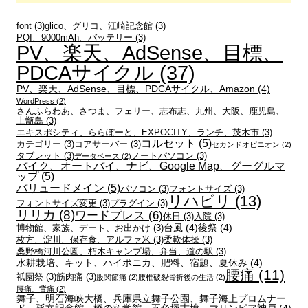
font
(3)
glico、グリコ、江崎記念館
(3)
PQI、9000mAh、バッテリー
(3)
PV、楽天、AdSense、目標、
PDCAサイクル
(37)
PV、楽天、AdSense、目標、PDCAサイクル、Amazon
(4)
WordPress
(2)
さんふらわあ、さつま、フェリー、志布志、九州、大阪、鹿児島、
上甑島
(3)
エキスポシティ、ららぽーと、EXPOCITY、ランチ、茨木市
(3)
コルセット
(5)
カテゴリー
(3)
コアサーバー
(3)
セカンドオピニオン
(2)
タブレット
(3)
ノートパソコン
(3)
データベース
(2)
バイク、オートバイ、ナビ、Google Map、グーグルマ
ップ
(5)
バリュードメイン
(5)
パソコン
(3)
フォントサイズ
(3)
リハビリ
(13)
フォントサイズ変更
(3)
プラグイン
(3)
リリカ
(8)
ワードプレス
(6)
休日
(3)
入院
(3)
台風
(4)
後祭
(4)
博物館、家族、デート、お出かけ
(3)
枚方、淀川、保存食、アルファ米
(3)
柔軟体操
(3)
桑野橋河川公園、朽木キャンプ場、弁当、道の駅
(3)
水耕栽培、キット、ハイポニカ、肥料、宿題、夏休み
(4)
腰痛
(11)
祇園祭
(3)
筋肉痛
(3)
股関節痛
(2)
腰椎破裂骨折後の生活
(2)
腰痛、背痛
(2)
舞子、明石海峡大橋、兵庫県立舞子公園、舞子海上プロムナー