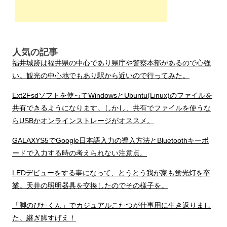
人気の記事
福井城跡は福井県の中心であり県庁や警察本部があるので心強
い。観光の中心地でもあり駅から近いので行ってみた。
Ext2Fsdソフトを使ってWindowsとUbuntu(Linux)のファイルを
共有できるようになります。しかし、共有でファイルを使うな
らUSBかオンラインストレージがオススメ。
GALAXYS5でGoogle日本語入力の導入方法とBluetoothキーボ
ードで入力する時の考えられない注意点。
LEDデビューをする事になって、とうとう我が家も蛍光灯を卒
業。天井の照明器具を交換したのでその様子を。
「脚のびたくん」でカジュアルこたつが仕事用に生き返りまし
た。継ぎ脚すげえ！