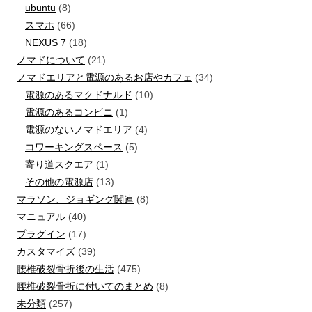
ubuntu
(8)
スマホ
(66)
NEXUS 7
(18)
ノマドについて
(21)
ノマドエリアと電源のあるお店やカフェ
(34)
電源のあるマクドナルド
(10)
電源のあるコンビニ
(1)
電源のないノマドエリア
(4)
コワーキングスペース
(5)
寄り道スクエア
(1)
その他の電源店
(13)
マラソン、ジョギング関連
(8)
マニュアル
(40)
プラグイン
(17)
カスタマイズ
(39)
腰椎破裂骨折後の生活
(475)
腰椎破裂骨折に付いてのまとめ
(8)
未分類
(257)