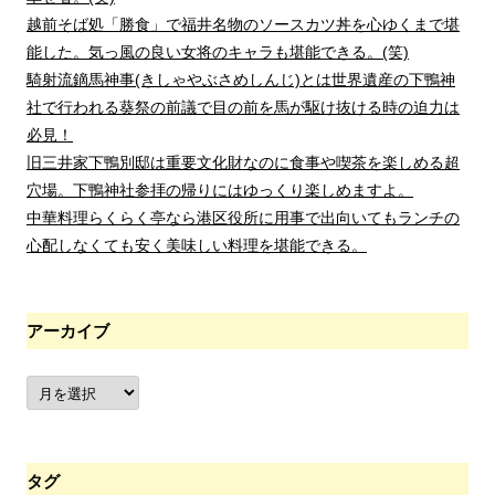
越前そば処「勝食」で福井名物のソースカツ丼を心ゆくまで堪
能した。気っ風の良い女将のキャラも堪能できる。(笑)
騎射流鏑馬神事(きしゃやぶさめしんじ)とは世界遺産の下鴨神
社で行われる葵祭の前議で目の前を馬が駆け抜ける時の迫力は
必見！
旧三井家下鴨別邸は重要文化財なのに食事や喫茶を楽しめる超
穴場。下鴨神社参拝の帰りにはゆっくり楽しめますよ。
中華料理らくらく亭なら港区役所に用事で出向いてもランチの
心配しなくても安く美味しい料理を堪能できる。
アーカイブ
ア
ー
カ
イ
ブ
タグ