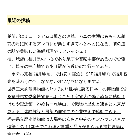
最近の投稿
越前がにミュージアムは驚きの連続。カニの生態はもちろん越
前の海に関するアレコレが楽しすぎてへとへとになる。隣の道
の駅で美味しい海鮮料理でリフレッシュ！
福井城跡は福井県の中心であり県庁や警察本部があるので心強
い。観光の中心地でもあり駅から近いので行ってみた。
「ホテル京福 福井駅前」でお安く宿泊してJR福井駅前で福井観
光を味わうのも、なかなかオツな旅になりますよ。
世界三大恐竜博物館の1つであり世界に誇る日本一の博物館であ
る福井県立恐竜博物館へようこそ！実物大の動く恐竜に感動！
はたや記念館「ゆめおーれ勝山」で織物の歴史と凄さと未来が
見える！体験施設と最新の織物での企業技術で感動できる。
福井県立歴史博物館は入場料の安さと中身のアンバランスさが
特筆もの！100円でこれほど貴重な品々が見られる福井県民は
幸せ者。(笑)