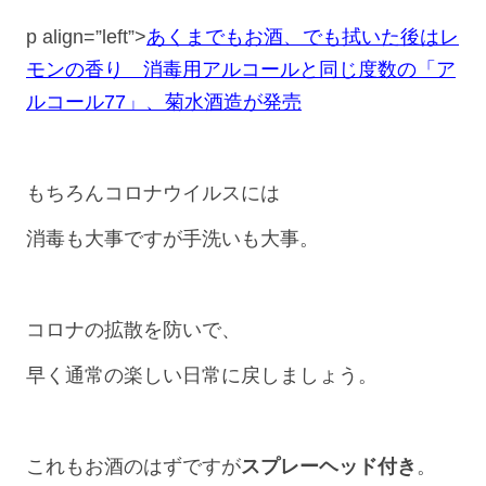
p align=”left”>
あくまでもお酒、でも拭いた後はレ
モンの香り 消毒用アルコールと同じ度数の「ア
ルコール77」、菊水酒造が発売
もちろんコロナウイルスには
消毒も大事ですが手洗いも大事。
コロナの拡散を防いで、
早く通常の楽しい日常に戻しましょう。
これもお酒のはずですが
スプレーヘッド付き
。