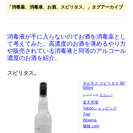
「
消毒薬、消毒液、お酒、スピリタス、
」タグアーカイブ
消毒液が手に入らないのでお酒を消毒薬とし
て考えてみた。高濃度のお酒を薄めるやり方
や販売されている消毒液と同等のアルコール
濃度のお酒を紹介。
スピリタス。
ポルモス スピリタス 96°
500ml
posted with
カエレバ
楽天市場
Yahooショッピング
7net
Wowma
価格.com