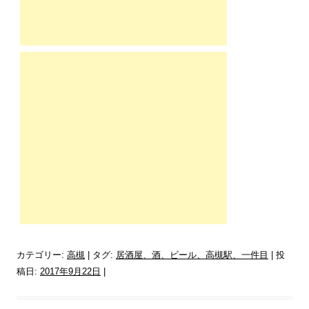
カテゴリー:
高槻
| タグ:
居酒屋、酒、ビール、高槻駅、一件目
| 投
稿日:
2017年9月22日
|