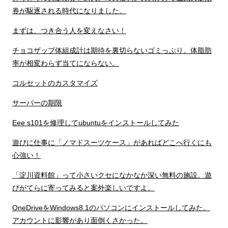
券が駆逐される時代になりました。
まずは、つき合う人を変えなさい！
チョコザップ体組成計は期待を裏切らないゴミっぷり。体脂肪
率が相変わらず当てにならない。
コルセットのカスタマイズ
サーバーの期限
Eee s101を修理してubuntuをインストールしてみた
遊びに仕事に「ノマドスーツケース」があればどこへ行くにも
心強い！
「淀川資料館」って小さいクセになかなか深い無料の施設。遊
びがてらに寄ってみると案外楽しいですよ。
OneDriveをWindows8.1のパソコンにインストールしてみた。
アカウントに影響があり面倒くさかった。