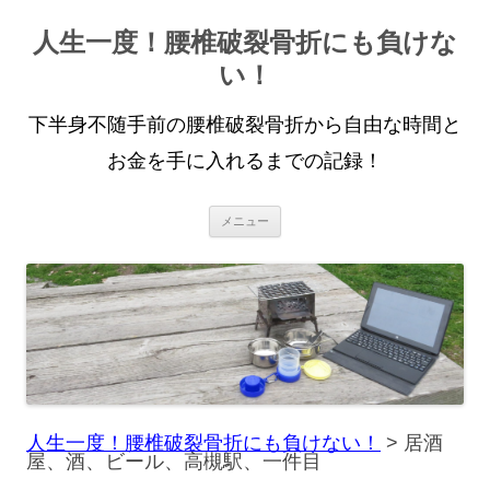
人生一度！腰椎破裂骨折にも負けな
い！
下半身不随手前の腰椎破裂骨折から自由な時間と
お金を手に入れるまでの記録！
コ
メニュー
ン
テ
ン
ツ
へ
ス
キ
ッ
プ
人生一度！腰椎破裂骨折にも負けない！
>
居酒
屋、酒、ビール、高槻駅、一件目