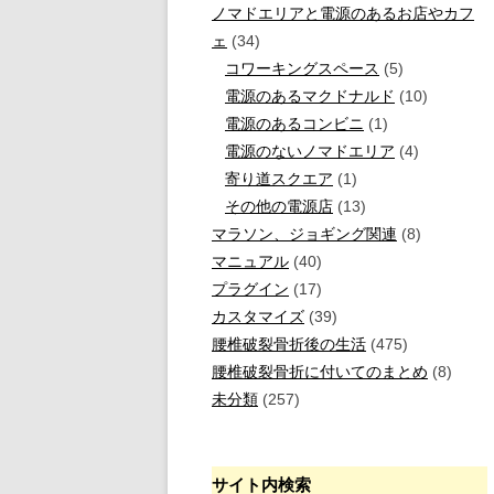
ノマドエリアと電源のあるお店やカフ
ェ
(34)
コワーキングスペース
(5)
電源のあるマクドナルド
(10)
電源のあるコンビニ
(1)
電源のないノマドエリア
(4)
寄り道スクエア
(1)
その他の電源店
(13)
マラソン、ジョギング関連
(8)
マニュアル
(40)
プラグイン
(17)
カスタマイズ
(39)
腰椎破裂骨折後の生活
(475)
腰椎破裂骨折に付いてのまとめ
(8)
未分類
(257)
サイト内検索