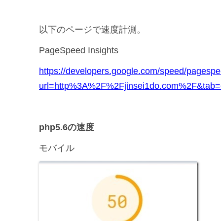
以下のページで速度計測。
PageSpeed Insights
https://developers.google.com/speed/pagespee
url=http%3A%2F%2Fjinsei1do.com%2F&tab=
php5.6の速度
モバイル