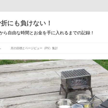
骨折にも負けない！
から自由な時間とお金を手に入れるまでの記録！
コ
ン
ル
月の目標とページビュー（PV）集計
テ
ン
ツ
へ
ス
キ
ッ
プ