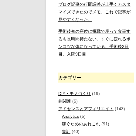
ブログ記事の行間調整が上手くカスタ
マイズできたのでメモ。これで記事が
見やすくなった。
手術後初の座位に挑戦で座って食事す
るも長時間持たない。すぐに疲れるポ
ンコツな体になっている。手術後2日
目、入院9日目
カテゴリー
DIY・モノづくり
(19)
株関連
(5)
アドセンスとアフィリエイト
(143)
Analytics
(5)
稼ぐためのあれこれ
(91)
集計
(40)