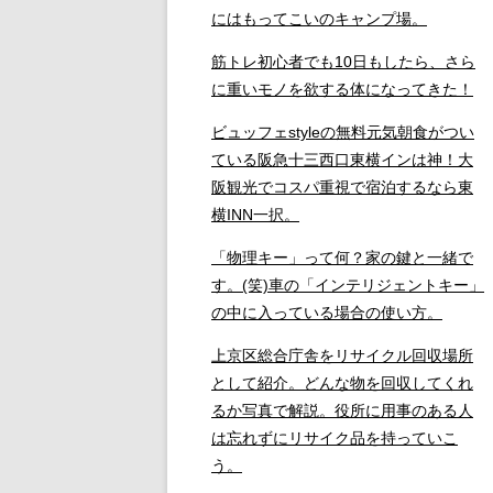
にはもってこいのキャンプ場。
筋トレ初心者でも10日もしたら、さら
に重いモノを欲する体になってきた！
ビュッフェstyleの無料元気朝食がつい
ている阪急十三西口東横インは神！大
阪観光でコスパ重視で宿泊するなら東
横INN一択。
「物理キー」って何？家の鍵と一緒で
す。(笑)車の「インテリジェントキー」
の中に入っている場合の使い方。
上京区総合庁舎をリサイクル回収場所
として紹介。どんな物を回収してくれ
るか写真で解説。役所に用事のある人
は忘れずにリサイク品を持っていこ
う。