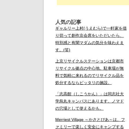
人気の記事
ギャルリー上村(うえむら)で一軒家を借
り切って創作京会席をいただいたら、
特別感と有閑マダムの気分を味わえま
す。(笑)
上京リサイクルステーションは京都市
リサイクル拠点の中心地。駐車場が無
料で気軽に来れるのでリサイクル品を
処分するならピッタリの施設。
「志高館（しこうかん）」は同志社大
学烏丸キャンパスにあります。ノマド
の穴場として使えるかも。
Merriest Village ～かさとぴあ～は、フ
ァミリーで楽しく安全にキャンプする