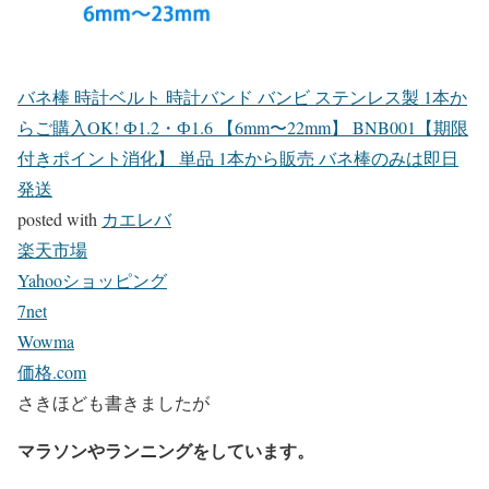
バネ棒 時計ベルト 時計バンド バンビ ステンレス製 1本か
らご購入OK! Ф1.2・Ф1.6 【6mm〜22mm】 BNB001【期限
付きポイント消化】 単品 1本から販売 バネ棒のみは即日
発送
posted with
カエレバ
楽天市場
Yahooショッピング
7net
Wowma
価格.com
さきほども書きましたが
マラソンやランニングをしています。