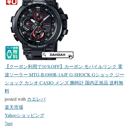
【クーポン利用で10％OFF】カーボン モバイルリンク 電
波ソーラー MTG-B1000B-1AJF G-SHOCK Gショック ジー
ショック カシオ CASIO メンズ 腕時計 国内正規品 送料無
料
posted with
カエレバ
楽天市場
Yahooショッピング
7net