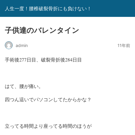
人生一度！腰椎破裂骨折にも負けない！
子供達のバレンタイン
admin
11年前
手術後277日目、破裂骨折後284日目
はて、腰が痛い。
四つん這いでパソコンしてたからかな？
立ってる時間より座ってる時間のほうが