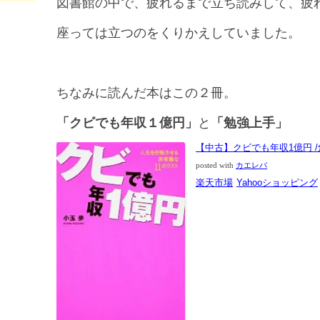
図書館の中で、疲れるまで立ち読みして、疲
座っては立つのをくりかえしていました。
ちなみに読んだ本はこの２冊。
「クビでも年収１億円」
と
「勉強上手」
【中古】クビでも年収1億円 
posted with
カエレバ
楽天市場
Yahooショッピング