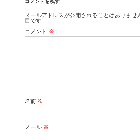
コメントを残す
ビ
メールアドレスが公開されることはありませ
目です
ゲ
コメント
※
ー
シ
ョ
ン
名前
※
メール
※