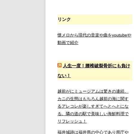
リンク
懐メロから現代の音楽や曲をyoutubeや
動画で紹介
人生一度！腰椎破裂骨折にも負け
ない！
越前がにミュージアムは驚きの連続。
カニの生態はもちろん越前の海に関す
るアレコレが楽しすぎてへとへとにな
る。隣の道の駅で美味しい海鮮料理で
リフレッシュ！
福井城跡は福井県の中心であり県庁や