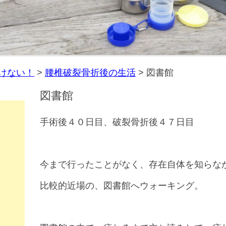
けない！
>
腰椎破裂骨折後の生活
>
図書館
図書館
手術後４０日目、破裂骨折後４７日目
今まで行ったことがなく、存在自体を知らな
比較的近場の、図書館へウォーキング。