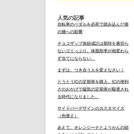
人気の記事
自転車のペダルを必死で踏み込んだ後
の腰への影響
チョコザップ体組成計は期待を裏切ら
ないゴミっぷり。体脂肪率が相変わら
ず当てにならない。
まずは、つき合う人を変えなさい！
とうとうICの定期券を購入。ICの便利
さのおかげで磁気の定期券が駆逐され
る時代になりました。
サイドバーデザインのカスタマイズ
（色替え）
あえて、オレンジーナとようかんの組