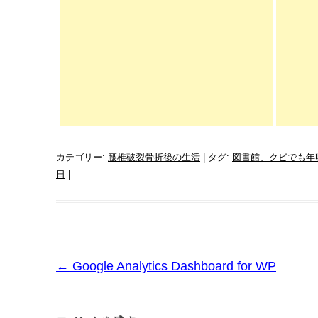
カテゴリー:
腰椎破裂骨折後の生活
| タグ:
図書館、クビでも年
日
|
投
←
Google Analytics Dashboard for WP
稿
ナ