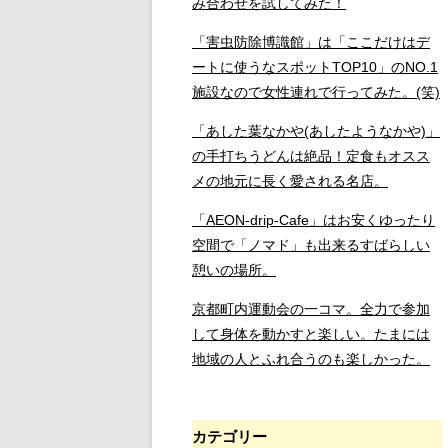
み合わせを試してみた！
「害虫防除博識館」は「ここだけはデ
ートに使うなスポットTOP10」のNO.1
施設なので女性連れで行ってみた。(笑)
「あした葉なかや(あしたようなかや)」
の手打ちうどんは絶品！定食もオスス
メの地元に長く愛される名店。
「AEON-drip-Cafe」はお安くゆったり
空間で「ノマド」も出来るすばらしい
憩いの場所。
京都町内運動会の一コマ。全力で参加
して身体を動かすと楽しい。たまには
地域の人とふれ合うのも楽しかった。
カテゴリー