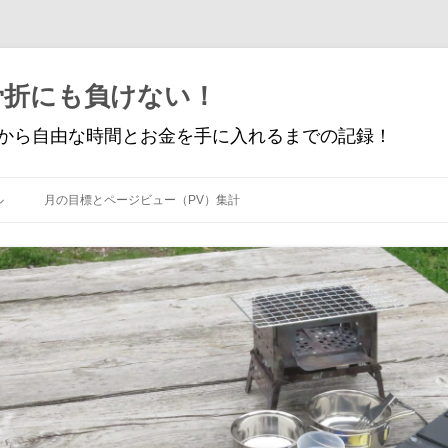
骨折にも負けない！
から自由な時間とお金を手に入れるまでの記録！
コ
ン
ル
月の目標とページビュー（PV）集計
テ
ン
ツ
へ
ス
キ
ッ
プ