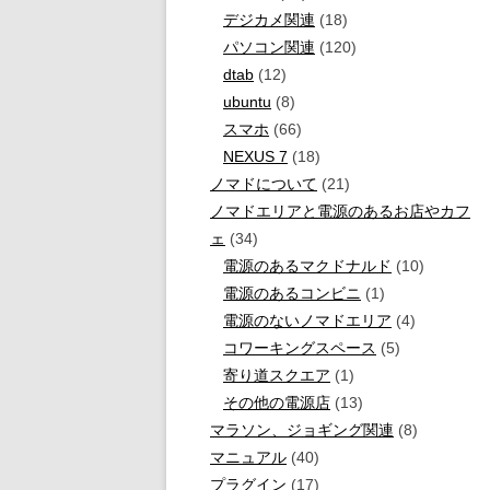
デジカメ関連
(18)
パソコン関連
(120)
dtab
(12)
ubuntu
(8)
スマホ
(66)
NEXUS 7
(18)
ノマドについて
(21)
ノマドエリアと電源のあるお店やカフ
ェ
(34)
電源のあるマクドナルド
(10)
電源のあるコンビニ
(1)
電源のないノマドエリア
(4)
コワーキングスペース
(5)
寄り道スクエア
(1)
その他の電源店
(13)
マラソン、ジョギング関連
(8)
マニュアル
(40)
プラグイン
(17)