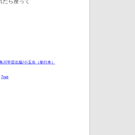
れたら座って
/角川学芸出版/小玉歩（単行本）
7net