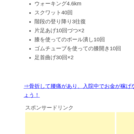
ウォーキング4.6km
スクワット40回
階段の登り降り3往復
片足あげ10回づつ×2
膝を使ってのボール潰し10回
ゴムチューブを使っての膝開き10回
足首曲げ30回×2
⇒骨折して腰痛があり、入院中でお金が稼げ
ょう！
スポンサードリンク