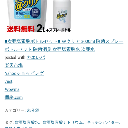
■次亜塩素酸ボトルセット■ ＠クリア 2000ml 除菌スプレー
ボトルセット 除菌消臭 次亜塩素酸水 次亜水
posted with
カエレバ
楽天市場
Yahooショッピング
7net
Wowma
価格.com
カテゴリー:
未分類
タグ:
次亜塩素酸水、次亜塩素酸ナトリウム、キッチンハイター、