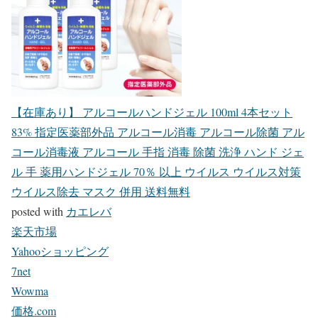
【在庫あり】 アルコールハンドジェル 100ml 4本セット
83% 指定医薬部外品 アルコール消毒 アルコール除菌 アル
コール消毒液 アルコール 手指 消毒 除菌 洗浄 ハンド ジェ
ル 手 薬用ハンドジェル 70％ 以上 ウイルス ウイルス対策
ウイルス除去 マスク 併用 送料無料
posted with
カエレバ
楽天市場
Yahooショッピング
7net
Wowma
価格.com