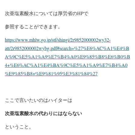
次亜塩素酸水については厚労省のHPで
参照することができます。
https://www.mhlw.go.jp/stf/shingi/2r9852000002wy32-
att/2r9852000002wybg.pdf#search=%27%E6%AC%A1%E4%B
A%9C%E5%A1%A9%E7%B4%A0%E9%85%B8%E6%B0%B
4+%E6%AC%A1%E4%BA%9C%E5%A1%A9%E7%B4%A0
%E9%85%B8+%E9%81%95%E3%81%84%27
ここで言いたいのはハイターは
次亜塩素酸水の代わりにはならない
ということ。