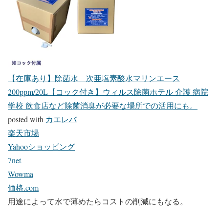
【在庫あり】除菌水 次亜塩素酸水マリンエース
200ppm/20L【コック付き】ウィルス除菌ホテル 介護 病院
学校 飲食店など除菌消臭が必要な場所での活用にも。
posted with
カエレバ
楽天市場
Yahooショッピング
7net
Wowma
価格.com
用途によって水で薄めたらコストの削減にもなる。