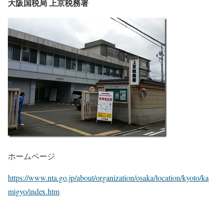
大阪国税局 上京税務署
ホームページ
https://www.nta.go.jp/about/organization/osaka/location/kyoto/ka
migyo/index.htm