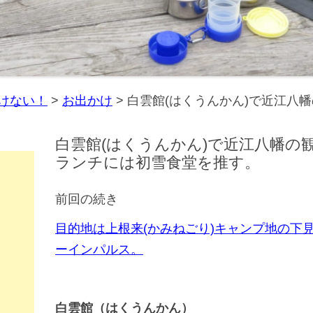
けない！
>
お出かけ
>
白雲館(はくうんかん)で近江八
白雲館(はくうんかん)で近江八幡の
ランチには初雪食堂を推す。
前回の続き
目的地は上根来(かみねごり)キャンプ地の下
ーインパルス。
白雲館（はくうんかん）