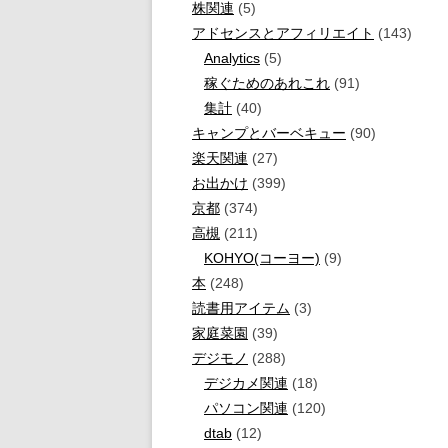
株関連
(5)
アドセンスとアフィリエイト
(143)
Analytics
(5)
稼ぐためのあれこれ
(91)
集計
(40)
キャンプとバーベキュー
(90)
楽天関連
(27)
お出かけ
(399)
京都
(374)
高槻
(211)
KOHYO(コーヨー)
(9)
本
(248)
読書用アイテム
(3)
家庭菜園
(39)
デジモノ
(288)
デジカメ関連
(18)
パソコン関連
(120)
dtab
(12)