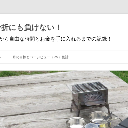
骨折にも負けない！
から自由な時間とお金を手に入れるまでの記録！
コ
ン
ル
月の目標とページビュー（PV）集計
テ
ン
ツ
へ
ス
キ
ッ
プ