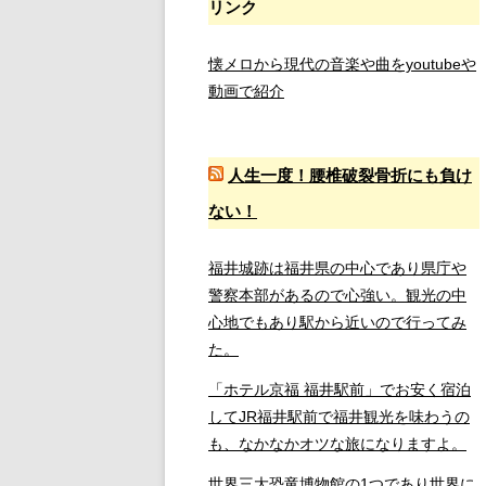
リンク
懐メロから現代の音楽や曲をyoutubeや
動画で紹介
人生一度！腰椎破裂骨折にも負け
ない！
福井城跡は福井県の中心であり県庁や
警察本部があるので心強い。観光の中
心地でもあり駅から近いので行ってみ
た。
「ホテル京福 福井駅前」でお安く宿泊
してJR福井駅前で福井観光を味わうの
も、なかなかオツな旅になりますよ。
世界三大恐竜博物館の1つであり世界に