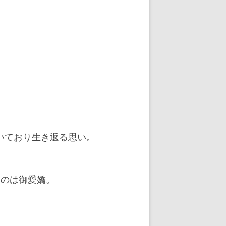
いており生き返る思い。
たのは御愛嬌。