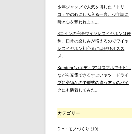
少年ジャンプで人気を博した「トリ
コ」での心にしみ入る一言。少年誌に
時々心を奪われます。
3コインの完全ワイヤレスイヤホンは便
利。日常の楽しみが増えるのでワイヤ
レスイヤホン初心者にはぜひオスス
メ。
Kaedear(カエディア)はスマホでナビし
ながら充電できるすごいヤツ！ドライ
ブに必須なので型式の違う友人のバイ
クにも装着してみた。
カテゴリー
DIY・モノづくり
(19)