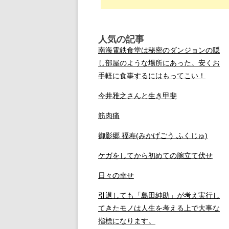
人気の記事
南海電鉄食堂は秘密のダンジョンの隠
し部屋のような場所にあった。安くお
手軽に食事するにはもってこい！
今井雅之さんと生き甲斐
筋肉痛
御影郷 福寿(みかげごう ふくじゅ)
ケガをしてから初めての腕立て伏せ
日々の幸せ
引退しても「島田紳助」が考え実行し
てきたモノは人生を考える上で大事な
指標になります。