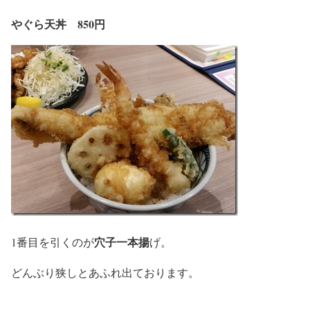
やぐら天丼 850円
穴子一本揚
1番目を引くのが
げ。
どんぶり狭しとあふれ出ております。