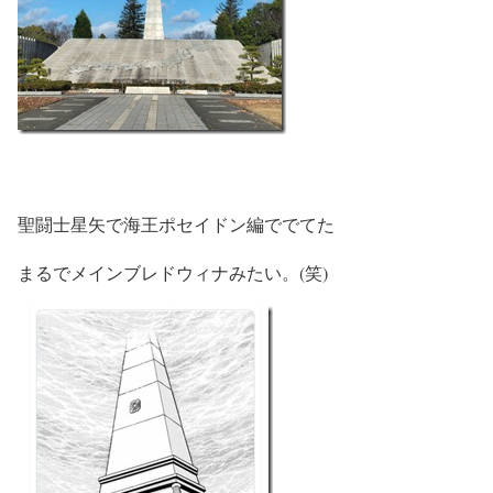
聖闘士星矢で海王ポセイドン編ででてた
まるでメインブレドウィナみたい。(笑)