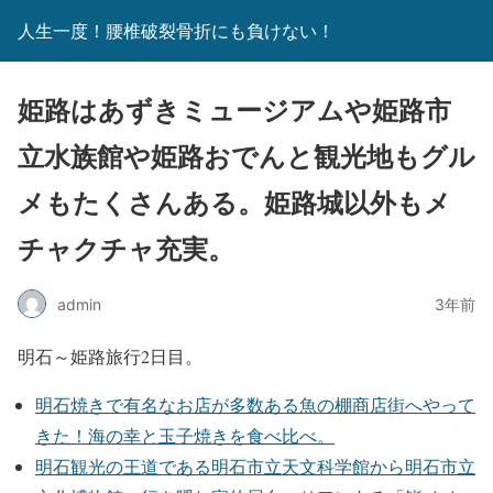
人生一度！腰椎破裂骨折にも負けない！
姫路はあずきミュージアムや姫路市
立水族館や姫路おでんと観光地もグル
メもたくさんある。姫路城以外もメ
チャクチャ充実。
admin
3年前
明石～姫路旅行2日目。
明石焼きで有名なお店が多数ある魚の棚商店街へやって
きた！海の幸と玉子焼きを食べ比べ。
明石観光の王道である明石市立天文科学館から明石市立