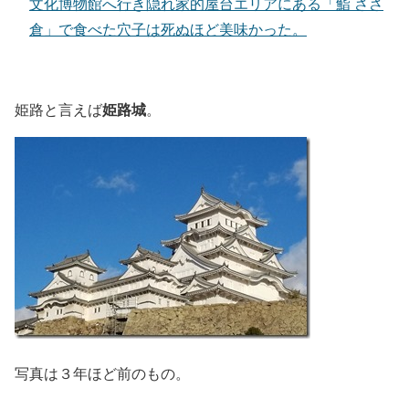
文化博物館へ行き隠れ家的屋台エリアにある「鮨 ささ
倉」で食べた穴子は死ぬほど美味かった。
姫路城
姫路と言えば
。
写真は３年ほど前のもの。