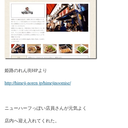
姫路のれん街HPより
http://himeji-noren.jp/himejinoomise/
ニューハーフっぽい店員さんが元気よく
店内へ迎え入れてくれた。