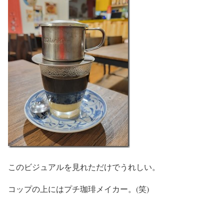
このビジュアルを見れただけでうれしい。
コップの上にはプチ珈琲メイカー。(笑)