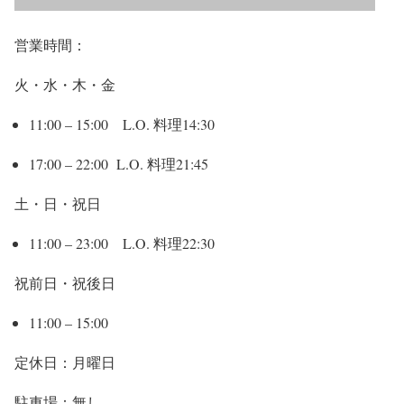
営業時間：
火・水・木・金
11:00 – 15:00 L.O. 料理14:30
17:00 – 22:00 L.O. 料理21:45
土・日・祝日
11:00 – 23:00 L.O. 料理22:30
祝前日・祝後日
11:00 – 15:00
定休日：月曜日
駐車場：無し