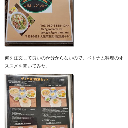
何を注文して良いのか分からないので、ベトナム料理のオ
ススメを聞いてみた。