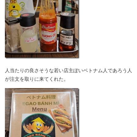
人当たりの良さそうな若い店主ぽいベトナム人であろう人
が注文を取りに来てくれた。