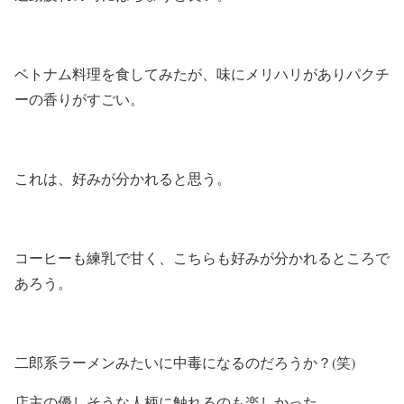
ベトナム料理を食してみたが、味にメリハリがありパクチ
ーの香りがすごい。
これは、好みが分かれると思う。
コーヒーも練乳で甘く、こちらも好みが分かれるところで
あろう。
二郎系ラーメンみたいに中毒になるのだろうか？(笑)
店主の優しそうな人柄に触れるのも楽しかった。