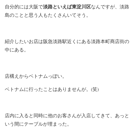
淡路といえば東淀川区
自分的には大阪で
なんですが、淡路
島のことと思う人もたくさんいてそう。
紹介したいお店は阪急淡路駅近くにある淡路本町商店街の
中にある。
店構えからベトナムっぽい。
ベトナムに行ったことはありませんが。(笑)
店内に入ると同時に他のお客さんが入店してきて、あっと
いう間にテーブルが埋まった。