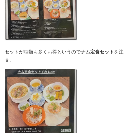
ナム定食セット
セットが種類も多くお得というので
を注
文。