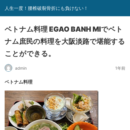
人生一度！腰椎破裂骨折にも負けない！
ベトナム料理 EGAO BANH MIでベト
ナム庶民の料理を大阪淡路で堪能する
ことができる。
admin
1年前
ベトナム料理