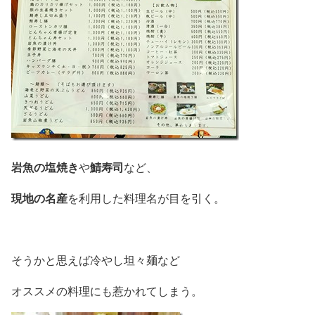
岩魚の塩焼き
鯖寿司
や
など、
現地の名産
を利用した料理名が目を引く。
そうかと思えば冷やし坦々麺など
オススメの料理にも惹かれてしまう。