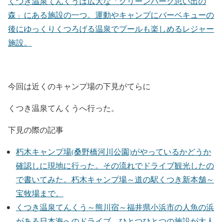
くつき温泉てんくうは広大な「グリーンパーク思い出の
森」にある施設の一つ。運動やキャンプにバーベキューの
後にゆっくりくつろげる温泉でプールも楽しめるレジャー
施設。
今回は近くのキャンプ場の下見がてらに
くつき温泉てんくうへ行った。
下見の際の記事
朽木キャンプ場(桑野橋河川公園)がやっているかどうか
確認しに現地に行った。その流れでドライブ観光したの
で書いてみた。朽木キャンプ場～道の駅くつき新本舗～
宝牧場まで。
くつき温泉てんくう～熊川宿～福井県小浜市の人魚の浜
がある日本海へのドライブ。ひとつひとつの施設が大人