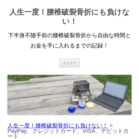
人生一度！腰椎破裂骨折にも負けな
い！
下半身不随手前の腰椎破裂骨折から自由な時間と
お金を手に入れるまでの記録！
コ
メニュー
ン
テ
ン
ツ
へ
ス
キ
ッ
プ
人生一度！腰椎破裂骨折にも負けない！
>
PayPay、クレジットカード、VISA、デビットカ
ード