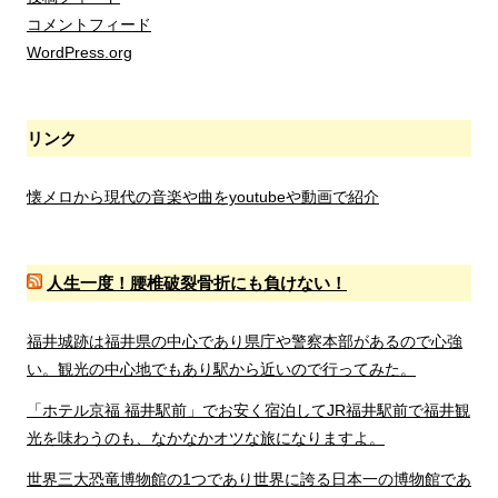
コメントフィード
WordPress.org
リンク
懐メロから現代の音楽や曲をyoutubeや動画で紹介
人生一度！腰椎破裂骨折にも負けない！
福井城跡は福井県の中心であり県庁や警察本部があるので心強
い。観光の中心地でもあり駅から近いので行ってみた。
「ホテル京福 福井駅前」でお安く宿泊してJR福井駅前で福井観
光を味わうのも、なかなかオツな旅になりますよ。
世界三大恐竜博物館の1つであり世界に誇る日本一の博物館であ