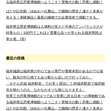
る福井県立恐竜博物館へようこそ！実物大の動く恐竜に感動！
はたや記念館「ゆめおーれ勝山」で織物の歴史と凄さと未来が
見える！体験施設と最新の織物での企業技術で感動できる。
福井県立歴史博物館は入場料の安さと中身のアンバランスさが
特筆もの！100円でこれほど貴重な品々が見られる福井県民は
幸せ者。(笑)
最近の投稿
福井城跡は福井県の中心であり県庁や警察本部があるので心強
い。観光の中心地でもあり駅から近いので行ってみた。
「ホテル京福 福井駅前」でお安く宿泊してJR福井駅前で福井観
光を味わうのも、なかなかオツな旅になりますよ。
世界三大恐竜博物館の1つであり世界に誇る日本一の博物館であ
る福井県立恐竜博物館へようこそ！実物大の動く恐竜に感動！
はたや記念館「ゆめおーれ勝山」で織物の歴史と凄さと未来が