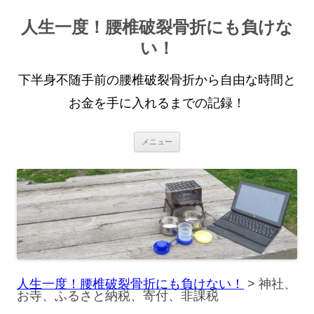
人生一度！腰椎破裂骨折にも負けな
い！
下半身不随手前の腰椎破裂骨折から自由な時間と
お金を手に入れるまでの記録！
コ
メニュー
ン
テ
ン
ツ
へ
ス
キ
ッ
プ
人生一度！腰椎破裂骨折にも負けない！
>
神社、
お寺、ふるさと納税、寄付、非課税