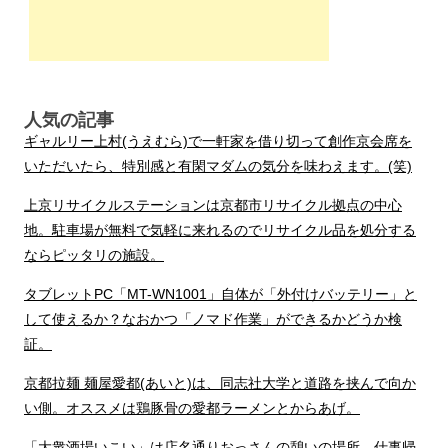
人気の記事
ギャルリー上村(うえむら)で一軒家を借り切って創作京会席を
いただいたら、特別感と有閑マダムの気分を味わえます。(笑)
上京リサイクルステーションは京都市リサイクル拠点の中心
地。駐車場が無料で気軽に来れるのでリサイクル品を処分する
ならピッタリの施設。
タブレットPC「MT-WN1001」自体が「外付けバッテリー」と
して使えるか？なおかつ「ノマド作業」ができるかどうか検
証。
京都拉麺 麺屋愛都(あいと)は、同志社大学と道路を挟んで向か
い側。オススメは鶏豚骨の愛都ラーメンとからあげ。
「大衆酒場いこい」は店名通りおっさんの憩いの場所。仕事帰