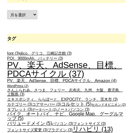
ア
ー
カ
イ
ブ
タグ
font
(3)
glico、グリコ、江崎記念館
(3)
PQI、9000mAh、バッテリー
(3)
PV、楽天、AdSense、目標、
PDCAサイクル
(37)
PV、楽天、AdSense、目標、PDCAサイクル、Amazon
(4)
WordPress
(2)
さんふらわあ、さつま、フェリー、志布志、九州、大阪、鹿児島、
上甑島
(3)
エキスポシティ、ららぽーと、EXPOCITY、ランチ、茨木市
(3)
コルセット
(5)
カテゴリー
(3)
コアサーバー
(3)
セカンドオピニオン
(2)
タブレット
(3)
ノートパソコン
(3)
データベース
(2)
バイク、オートバイ、ナビ、Google Map、グーグルマ
ップ
(5)
バリュードメイン
(5)
パソコン
(3)
フォントサイズ
(3)
リハビリ
(13)
フォントサイズ変更
(3)
プラグイン
(3)