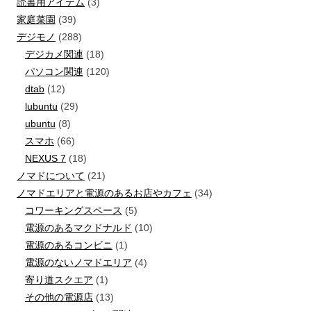
読書用アイテム
(3)
家庭菜園
(39)
デジモノ
(288)
デジカメ関連
(18)
パソコン関連
(120)
dtab
(12)
lubuntu
(29)
ubuntu
(8)
スマホ
(66)
NEXUS 7
(18)
ノマドについて
(21)
ノマドエリアと電源のあるお店やカフェ
(34)
コワーキングスペース
(5)
電源のあるマクドナルド
(10)
電源のあるコンビニ
(1)
電源のないノマドエリア
(4)
寄り道スクエア
(1)
その他の電源店
(13)