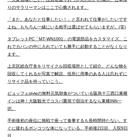
りのサラリーマンはここで心癒されます。
「また、あなたと仕事したい！」と言われて仕事がしたいです
よね。もちろん一緒にいる相手は選ばせてもらいますが。(笑)
タブレットPC「MT-WN1001」の電源部品をカスタマイズ。こ
れでカバンの中に入れていても勝手に起動することがなくなり
ます。
上京区総合庁舎をリサイクル回収場所として紹介。どんな物を
回収してくれるか写真で解説。役所に用事のある人は忘れずに
リサイク品を持っていこう。
ビュッフェstyleの無料元気朝食がついている阪急十三西口東横
インは神！大阪観光でコスパ重視で宿泊するなら東横INN一
択。
手術後初の座位に挑戦で座って食事するも長時間持たない。す
ぐに疲れるポンコツな体になっている。手術後2日目、入院9日
目