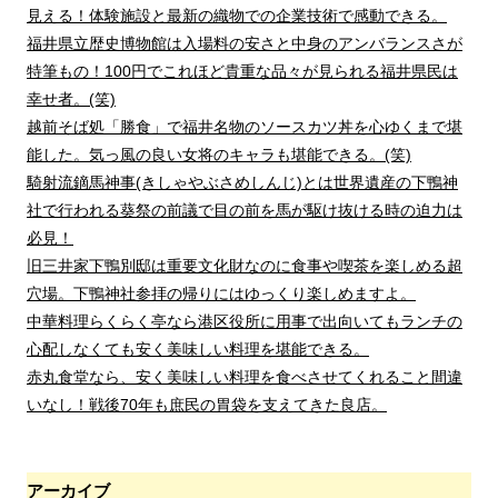
見える！体験施設と最新の織物での企業技術で感動できる。
福井県立歴史博物館は入場料の安さと中身のアンバランスさが
特筆もの！100円でこれほど貴重な品々が見られる福井県民は
幸せ者。(笑)
越前そば処「勝食」で福井名物のソースカツ丼を心ゆくまで堪
能した。気っ風の良い女将のキャラも堪能できる。(笑)
騎射流鏑馬神事(きしゃやぶさめしんじ)とは世界遺産の下鴨神
社で行われる葵祭の前議で目の前を馬が駆け抜ける時の迫力は
必見！
旧三井家下鴨別邸は重要文化財なのに食事や喫茶を楽しめる超
穴場。下鴨神社参拝の帰りにはゆっくり楽しめますよ。
中華料理らくらく亭なら港区役所に用事で出向いてもランチの
心配しなくても安く美味しい料理を堪能できる。
赤丸食堂なら、安く美味しい料理を食べさせてくれること間違
いなし！戦後70年も庶民の胃袋を支えてきた良店。
アーカイブ