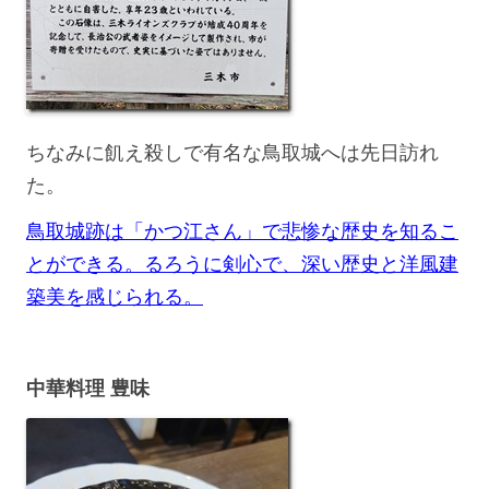
ちなみに飢え殺しで有名な鳥取城へは先日訪れ
た。
鳥取城跡は「かつ江さん」で悲惨な歴史を知るこ
とができる。るろうに剣心で、深い歴史と洋風建
築美を感じられる。
中華料理 豊味