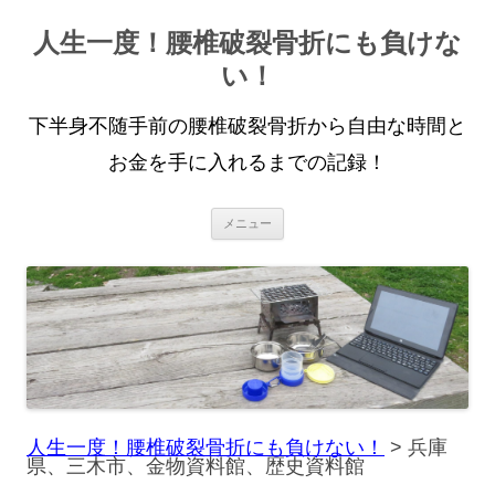
人生一度！腰椎破裂骨折にも負けな
い！
下半身不随手前の腰椎破裂骨折から自由な時間と
お金を手に入れるまでの記録！
コ
メニュー
ン
テ
ン
ツ
へ
ス
キ
ッ
プ
人生一度！腰椎破裂骨折にも負けない！
>
兵庫
県、三木市、金物資料館、歴史資料館