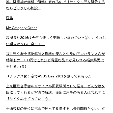
地。駐車場が無料で気軽に来れるのでリサイクル品を処分する
ならピッタリの施設。
寝坊
My Category Order
高槻祭り2016は今年も楽しく美味しい屋台でいっぱい。うれし
い週末がさらに楽しく。
福井県立歴史博物館は入場料の安さと中身のアンバランスさが
特筆もの！100円でこれほど貴重な品々が見られる福井県民は
幸せ者。(笑)
リナックス化予定でASUS Eee s101を譲ってもらった
上京区総合庁舎をリサイクル回収場所として紹介。どんな物を
回収してくれるか写真で解説。役所に用事のある人は忘れずに
リサイク品を持っていこう。
手術後初の座位に挑戦で座って食事するも長時間持たない。す