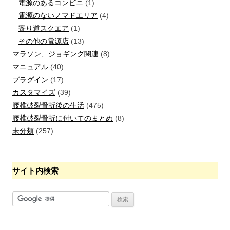
電源のあるコンビニ
(1)
電源のないノマドエリア
(4)
寄り道スクエア
(1)
その他の電源店
(13)
マラソン、ジョギング関連
(8)
マニュアル
(40)
プラグイン
(17)
カスタマイズ
(39)
腰椎破裂骨折後の生活
(475)
腰椎破裂骨折に付いてのまとめ
(8)
未分類
(257)
サイト内検索