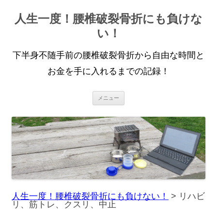
人生一度！腰椎破裂骨折にも負けな
い！
下半身不随手前の腰椎破裂骨折から自由な時間と
お金を手に入れるまでの記録！
コ
メニュー
ン
テ
ン
ツ
へ
ス
キ
ッ
プ
人生一度！腰椎破裂骨折にも負けない！
>
リハビ
リ、筋トレ、クスリ、中止