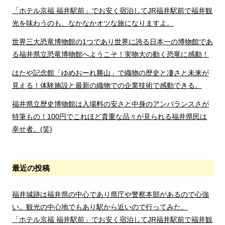
「ホテル京福 福井駅前」でお安く宿泊してJR福井駅前で福井観
光を味わうのも、なかなかオツな旅になりますよ。
世界三大恐竜博物館の1つであり世界に誇る日本一の博物館であ
る福井県立恐竜博物館へようこそ！実物大の動く恐竜に感動！
はたや記念館「ゆめおーれ勝山」で織物の歴史と凄さと未来が
見える！体験施設と最新の織物での企業技術で感動できる。
福井県立歴史博物館は入場料の安さと中身のアンバランスさが
特筆もの！100円でこれほど貴重な品々が見られる福井県民は
幸せ者。(笑)
最近の投稿
福井城跡は福井県の中心であり県庁や警察本部があるので心強
い。観光の中心地でもあり駅から近いので行ってみた。
「ホテル京福 福井駅前」でお安く宿泊してJR福井駅前で福井観