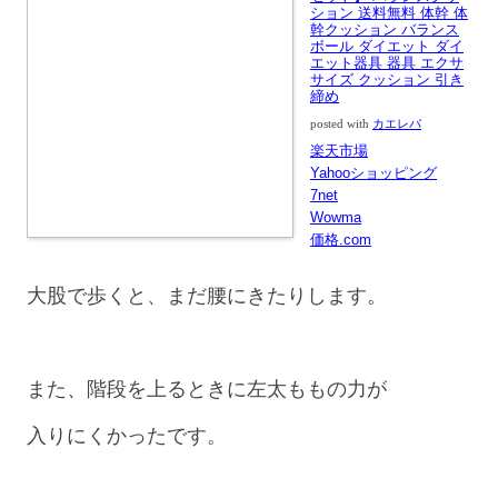
ション 送料無料 体幹 体
幹クッション バランス
ボール ダイエット ダイ
エット器具 器具 エクサ
サイズ クッション 引き
締め
posted with
カエレバ
楽天市場
Yahooショッピング
7net
Wowma
価格.com
大股で歩くと、まだ腰にきたりします。
また、階段を上るときに左太ももの力が
入りにくかったです。