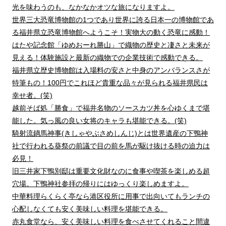
光を味わうのも、なかなかオツな旅になりますよ。
世界三大恐竜博物館の1つであり世界に誇る日本一の博物館であ
る福井県立恐竜博物館へようこそ！実物大の動く恐竜に感動！
はたや記念館「ゆめおーれ勝山」で織物の歴史と凄さと未来が
見える！体験施設と最新の織物での企業技術で感動できる。
福井県立歴史博物館は入場料の安さと中身のアンバランスさが
特筆もの！100円でこれほど貴重な品々が見られる福井県民は
幸せ者。(笑)
越前そば処「勝食」で福井名物のソースカツ丼を心ゆくまで堪
能した。気っ風の良い女将のキャラも堪能できる。(笑)
騎射流鏑馬神事(きしゃやぶさめしんじ)とは世界遺産の下鴨神
社で行われる葵祭の前議で目の前を馬が駆け抜ける時の迫力は
必見！
旧三井家下鴨別邸は重要文化財なのに食事や喫茶を楽しめる超
穴場。下鴨神社参拝の帰りにはゆっくり楽しめますよ。
中華料理らくらく亭なら港区役所に用事で出向いてもランチの
心配しなくても安く美味しい料理を堪能できる。
赤丸食堂なら、安く美味しい料理を食べさせてくれること間違