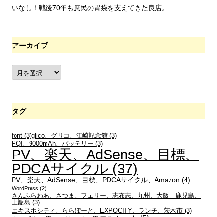
いなし！戦後70年も庶民の胃袋を支えてきた良店。
アーカイブ
ア
ー
カ
イ
ブ
タグ
font
(3)
glico、グリコ、江崎記念館
(3)
PQI、9000mAh、バッテリー
(3)
PV、楽天、AdSense、目標、
PDCAサイクル
(37)
PV、楽天、AdSense、目標、PDCAサイクル、Amazon
(4)
WordPress
(2)
さんふらわあ、さつま、フェリー、志布志、九州、大阪、鹿児島、
上甑島
(3)
エキスポシティ、ららぽーと、EXPOCITY、ランチ、茨木市
(3)