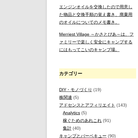
エンジンオイルを交換したので用意し
た物品と交換手順の覚え書き、廃棄用
のオイルについてのメモ書き。
Merriest Village ～かさとぴあ～は、フ
ァミリーで楽しく安全にキャンプする
にはもってこいのキャンプ場。
カテゴリー
DIY・モノづくり
(19)
株関連
(5)
アドセンスとアフィリエイト
(143)
Analytics
(5)
稼ぐためのあれこれ
(91)
集計
(40)
キャンプとバーベキュー
(90)