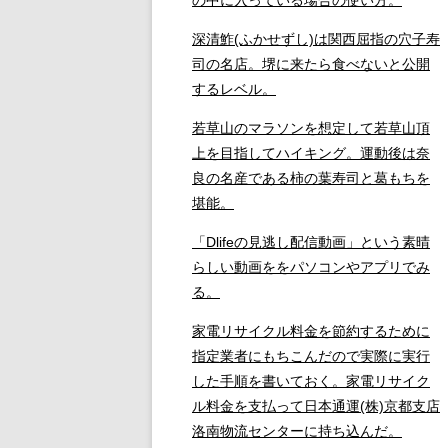
深清鮓(ふかせずし)は関西屈指の穴子寿
司の名店。堺に来たら食べないと公開
するレベル。
若草山のマラソンを想定して若草山頂
上を目指してハイキング。運動後は奈
良の名産である柿の葉寿司と葛もちを
堪能。
「Dlifeの見逃し配信動画」という素晴
らしい動画ををパソコンやアプリでみ
る。
家電リサイクル料金を節約するために
指定業者にもちこんだので実際に実行
した手順を書いておく。家電リサイク
ル料金を支払って日本通運(株)京都支店
洛南物流センターに持ち込んだ。