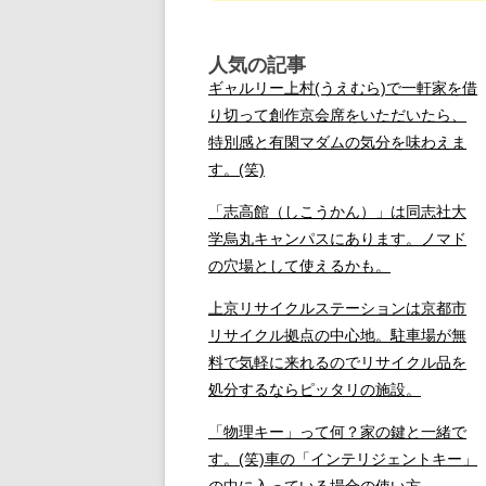
人気の記事
ギャルリー上村(うえむら)で一軒家を借
り切って創作京会席をいただいたら、
特別感と有閑マダムの気分を味わえま
す。(笑)
「志高館（しこうかん）」は同志社大
学烏丸キャンパスにあります。ノマド
の穴場として使えるかも。
上京リサイクルステーションは京都市
リサイクル拠点の中心地。駐車場が無
料で気軽に来れるのでリサイクル品を
処分するならピッタリの施設。
「物理キー」って何？家の鍵と一緒で
す。(笑)車の「インテリジェントキー」
の中に入っている場合の使い方。