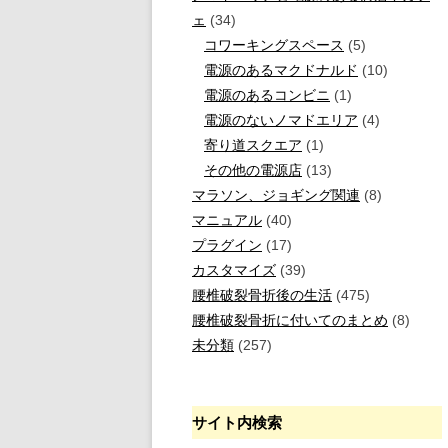
ェ
(34)
コワーキングスペース
(5)
電源のあるマクドナルド
(10)
電源のあるコンビニ
(1)
電源のないノマドエリア
(4)
寄り道スクエア
(1)
その他の電源店
(13)
マラソン、ジョギング関連
(8)
マニュアル
(40)
プラグイン
(17)
カスタマイズ
(39)
腰椎破裂骨折後の生活
(475)
腰椎破裂骨折に付いてのまとめ
(8)
未分類
(257)
サイト内検索