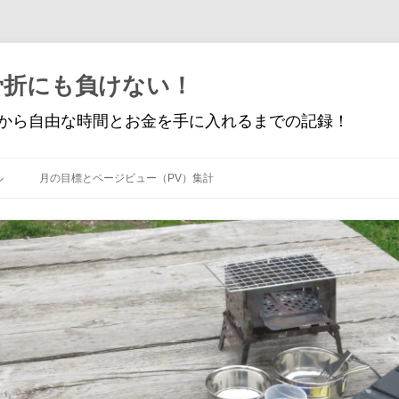
骨折にも負けない！
から自由な時間とお金を手に入れるまでの記録！
コ
ン
ル
月の目標とページビュー（PV）集計
テ
ン
ツ
へ
ス
キ
ッ
プ