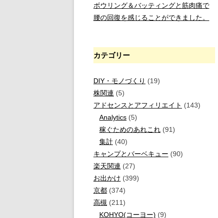
ボウリング＆バッティングと筋肉痛で
腰の回復を感じることができました。
カテゴリー
DIY・モノづくり
(19)
株関連
(5)
アドセンスとアフィリエイト
(143)
Analytics
(5)
稼ぐためのあれこれ
(91)
集計
(40)
キャンプとバーベキュー
(90)
楽天関連
(27)
お出かけ
(399)
京都
(374)
高槻
(211)
KOHYO(コーヨー)
(9)