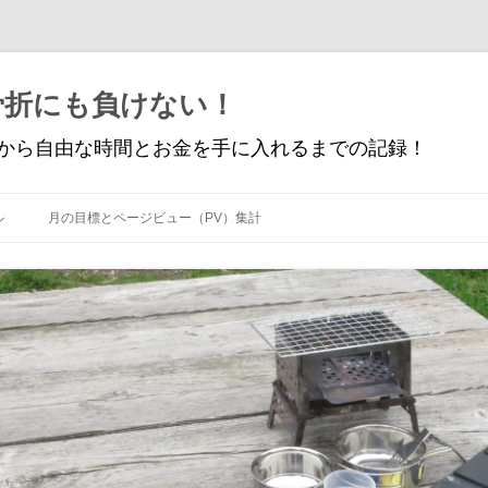
骨折にも負けない！
から自由な時間とお金を手に入れるまでの記録！
コ
ン
ル
月の目標とページビュー（PV）集計
テ
ン
ツ
へ
ス
キ
ッ
プ