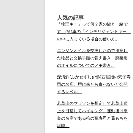
人気の記事
「物理キー」って何？家の鍵と一緒で
す。(笑)車の「インテリジェントキー」
の中に入っている場合の使い方。
エンジンオイルを交換したので用意し
た物品と交換手順の覚え書き、廃棄用
のオイルについてのメモ書き。
深清鮓(ふかせずし)は関西屈指の穴子寿
司の名店。堺に来たら食べないと公開
するレベル。
若草山のマラソンを想定して若草山頂
上を目指してハイキング。運動後は奈
良の名産である柿の葉寿司と葛もちを
堪能。