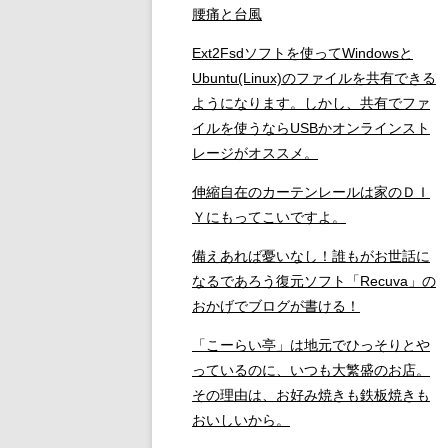
腰痛と台風
Ext2Fsdソフトを使ってWindowsと
Ubuntu(Linux)のファイルを共有できる
ようになります。しかし、共有でファ
イルを使うならUSBかオンラインスト
レージがオススメ。
伸縮自在のカーテンレールは家のＤＩ
Ｙにもってこいですよ。
備えあれば憂いなし！誰もがお世話に
なるであろう復元ソフト「Recuva」の
おかげでブログが書ける！
「こーらい亭」は地元でひっそりとや
っているのに、いつも大繁盛のお店。
その理由は、お好み焼きも鉄板焼きも
おいしいから。