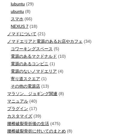
lubuntu
(29)
ubuntu
(8)
スマホ
(66)
NEXUS 7
(18)
ノマドについて
(21)
ノマドエリアと電源のあるお店やカフェ
(34)
コワーキングスペース
(5)
電源のあるマクドナルド
(10)
電源のあるコンビニ
(1)
電源のないノマドエリア
(4)
寄り道スクエア
(1)
その他の電源店
(13)
マラソン、ジョギング関連
(8)
マニュアル
(40)
プラグイン
(17)
カスタマイズ
(39)
腰椎破裂骨折後の生活
(475)
腰椎破裂骨折に付いてのまとめ
(8)