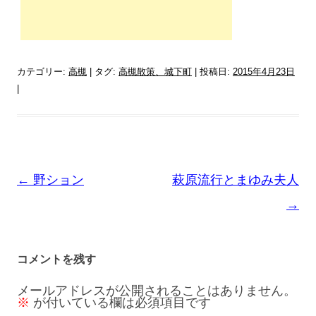
カテゴリー:
高槻
| タグ:
高槻散策、城下町
| 投稿日:
2015年4月23日
|
投
←
野ション
萩原流行とまゆみ夫人
稿
→
ナ
ビ
コメントを残す
ゲ
メールアドレスが公開されることはありません。
※
が付いている欄は必須項目です
ー