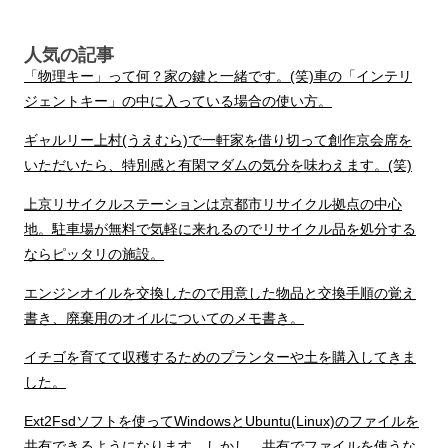
人気の記事
「物理キー」って何？家の鍵と一緒です。(笑)車の「インテリ
ジェントキー」の中に入っている場合の使い方。
ギャルリー上村(うえむら)で一軒家を借り切って創作京会席を
いただいたら、特別感と有閑マダムの気分を味わえます。(笑)
上京リサイクルステーションは京都市リサイクル拠点の中心
地。駐車場が無料で気軽に来れるのでリサイクル品を処分する
ならピッタリの施設。
エンジンオイルを交換したので用意した物品と交換手順の覚え
書き、廃棄用のオイルについてのメモ書き。
イチゴを育てて収穫するためのプランターや土を購入してきま
した。
Ext2Fsdソフトを使ってWindowsとUbuntu(Linux)のファイルを
共有できるようになります。しかし、共有でファイルを使うな