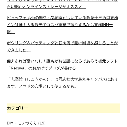
らUSBかオンラインストレージがオススメ。
ビュッフェstyleの無料元気朝食がついている阪急十三西口東横
インは神！大阪観光でコスパ重視で宿泊するなら東横INN一
択。
ボウリング＆バッティングと筋肉痛で腰の回復を感じることが
できました。
備えあれば憂いなし！誰もがお世話になるであろう復元ソフト
「Recuva」のおかげでブログが書ける！
「志高館（しこうかん）」は同志社大学烏丸キャンパスにあり
ます。ノマドの穴場として使えるかも。
カテゴリー
DIY・モノづくり
(19)