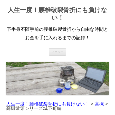
人生一度！腰椎破裂骨折にも負けな
い！
下半身不随手前の腰椎破裂骨折から自由な時間と
お金を手に入れるまでの記録！
コ
メニュー
ン
テ
ン
ツ
へ
ス
キ
ッ
プ
人生一度！腰椎破裂骨折にも負けない！
>
高槻
>
高槻散策シリーズ城下町編