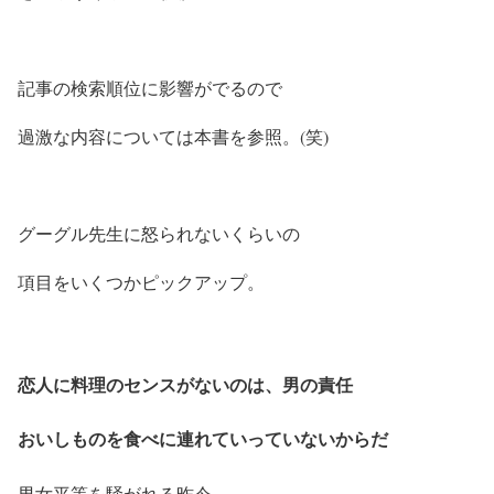
記事の検索順位に影響がでるので
過激な内容については本書を参照。(笑)
グーグル先生に怒られないくらいの
項目をいくつかピックアップ。
恋人に料理のセンスがないのは、男の責任
おいしものを食べに連れていっていないからだ
男女平等を騒がれる昨今。