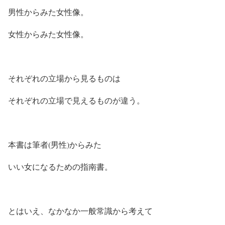
男性からみた女性像。
女性からみた女性像。
それぞれの立場から見るものは
それぞれの立場で見えるものが違う。
本書は筆者(男性)からみた
いい女になるための指南書。
とはいえ、なかなか一般常識から考えて