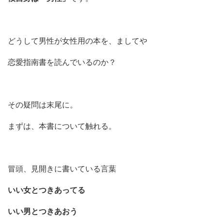
どうして男性が女性用の本を、ましてや
恋愛指南書を読んでいるのか？
その疑問は末尾に。
まずは、本書について触れる。
冒頭、見開きに書いている言葉
いい女とつきあってる
いい男とつきあおう