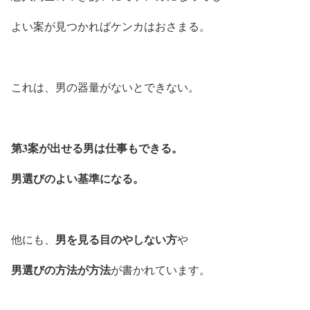
よい案が見つかればケンカはおさまる。
これは、男の器量がないとできない。
第3案が出せる男は仕事もできる。
男選びのよい基準になる。
男を見る目のやしない方
他にも、
や
男選びの方法が方法
が書かれています。