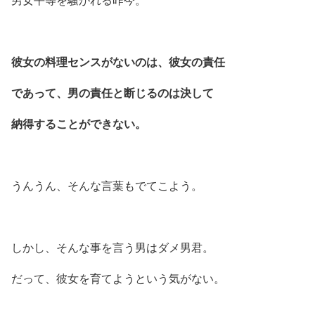
彼女の料理センスがないのは、彼女の責任
であって、男の責任と断じるのは決して
納得することができない。
うんうん、そんな言葉もでてこよう。
しかし、そんな事を言う男はダメ男君。
だって、彼女を育てようという気がない。