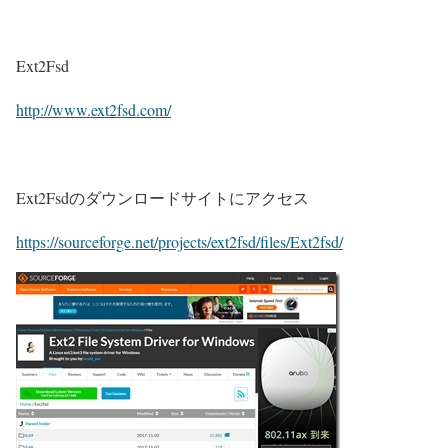
Ext2Fsd
http://www.ext2fsd.com/
Ext2Fsdのダウンロードサイトにアクセス
https://sourceforge.net/projects/ext2fsd/files/Ext2fsd/