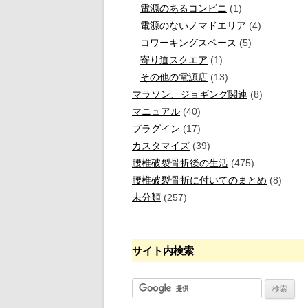
電源のあるコンビニ
(1)
電源のないノマドエリア
(4)
コワーキングスペース
(5)
寄り道スクエア
(1)
その他の電源店
(13)
マラソン、ジョギング関連
(8)
マニュアル
(40)
プラグイン
(17)
カスタマイズ
(39)
腰椎破裂骨折後の生活
(475)
腰椎破裂骨折に付いてのまとめ
(8)
未分類
(257)
サイト内検索