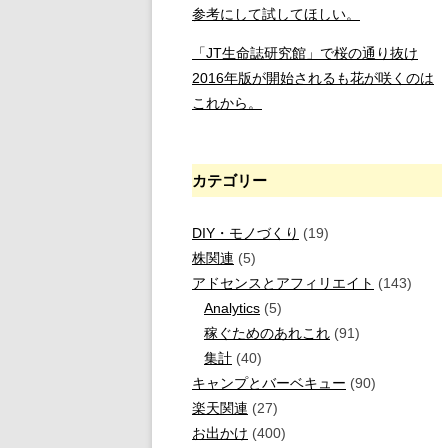
参考にして試してほしい。
「JT生命誌研究館」で桜の通り抜け
2016年版が開始されるも花が咲くのは
これから。
カテゴリー
DIY・モノづくり
(19)
株関連
(5)
アドセンスとアフィリエイト
(143)
Analytics
(5)
稼ぐためのあれこれ
(91)
集計
(40)
キャンプとバーベキュー
(90)
楽天関連
(27)
お出かけ
(400)