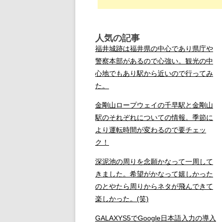
人気の記事
福井城跡は福井県の中心であり県庁や
警察本部があるので心強い。観光の中
心地でもあり駅から近いので行ってみ
た。
金剛山ロープウェイの千早駅と金剛山
駅のそれぞれについての情報。季節に
より運転時間が変わるので要チェッ
ク！
深泥池の周りを念願かなって一周して
きました。希望がかなって嬉しかった
のとやたら周りからネタが飛んできて
楽しかった。(笑)
GALAXYS5でGoogle日本語入力の導入