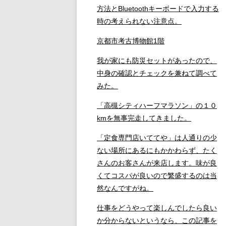
方法とBluetoothキーボードで入力する
時の考えられない注意点。
京都市考古博物館1階
我が家にも防災セットがあったので、
中身の確認とチェックを兼ねて調べて
みた。
「高槻シティハーフマラソン」の１０
kmを無事完走してきました。
「定食専門店いててや」は人通りの少
ない場所にあるにもかかわらず、たく
さんのお客さんが来店します。味が良
くてコスパが良いので繁盛するのは当
然なんですがね。
仕事をどうやって楽しんでしたら良い
か分からないというなら、この記事を