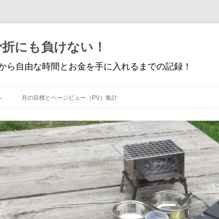
骨折にも負けない！
から自由な時間とお金を手に入れるまでの記録！
コ
ン
ル
月の目標とページビュー（PV）集計
テ
ン
ツ
へ
ス
キ
ッ
プ