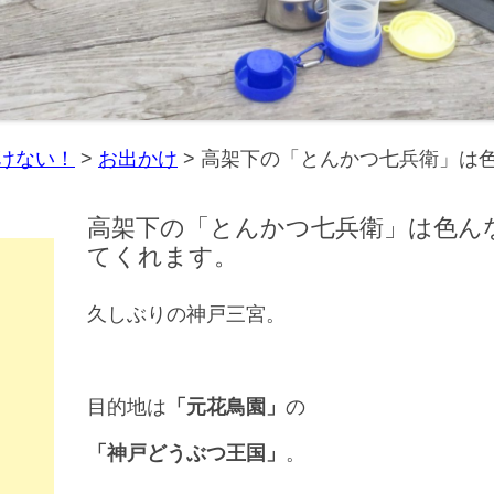
けない！
>
お出かけ
>
高架下の「とんかつ七兵衛」は
高架下の「とんかつ七兵衛」は色ん
てくれます。
久しぶりの神戸三宮。
目的地は
「元花鳥園」
の
「神戸どうぶつ王国」
。