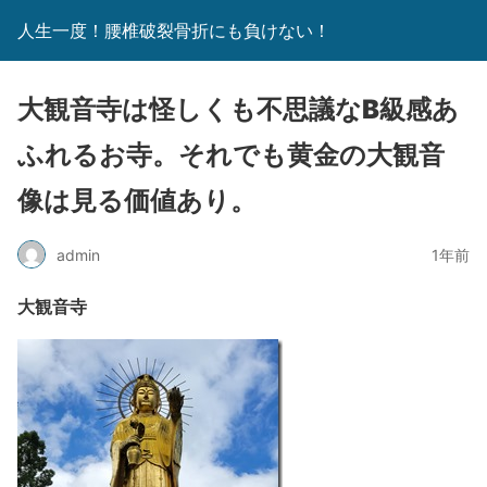
人生一度！腰椎破裂骨折にも負けない！
大観音寺は怪しくも不思議なB級感あ
ふれるお寺。それでも黄金の大観音
像は見る価値あり。
admin
1年前
大観音寺