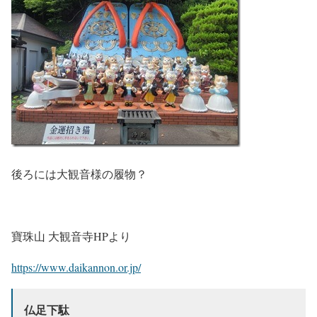
後ろには大観音様の履物？
寶珠山 大観音寺HPより
https://www.daikannon.or.jp/
仏足下駄