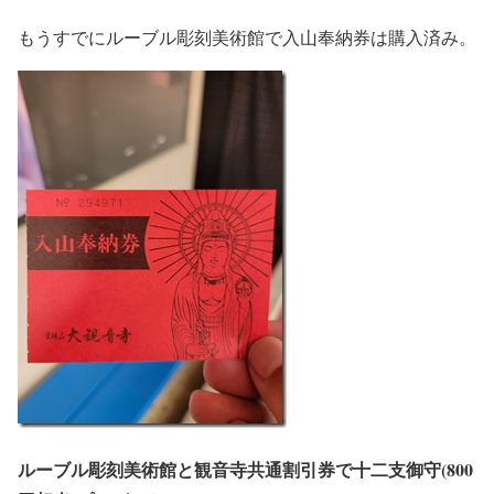
もうすでにルーブル彫刻美術館で入山奉納券は購入済み。
ルーブル彫刻美術館と観音寺共通割引券で十二支御守(800