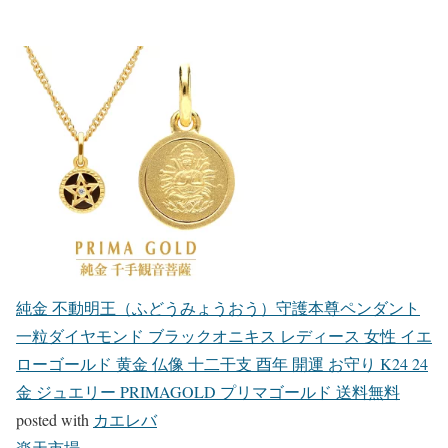
純金 不動明王（ふどうみょうおう）守護本尊ペンダント
一粒ダイヤモンド ブラックオニキス レディース 女性 イエ
ローゴールド 黄金 仏像 十二干支 酉年 開運 お守り K24 24
金 ジュエリー PRIMAGOLD プリマゴールド 送料無料
posted with
カエレバ
楽天市場