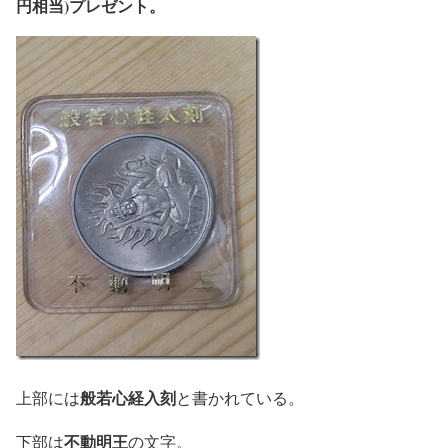
円相当)プレゼント。
般若心経入刻
上部には
と書かれている。
不動明王
下部は
の文字。