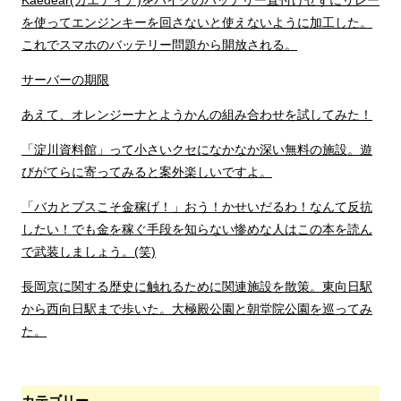
Kaedear(カエディア)をバイクのバッテリー直付けせずにリレー
を使ってエンジンキーを回さないと使えないように加工した。
これでスマホのバッテリー問題から開放される。
サーバーの期限
あえて、オレンジーナとようかんの組み合わせを試してみた！
「淀川資料館」って小さいクセになかなか深い無料の施設。遊
びがてらに寄ってみると案外楽しいですよ。
「バカとブスこそ金稼げ！」おう！かせいだるわ！なんて反抗
したい！でも金を稼ぐ手段を知らない惨めな人はこの本を読ん
で武装しましょう。(笑)
長岡京に関する歴史に触れるために関連施設を散策。東向日駅
から西向日駅まで歩いた。大極殿公園と朝堂院公園を巡ってみ
た。
カテゴリー