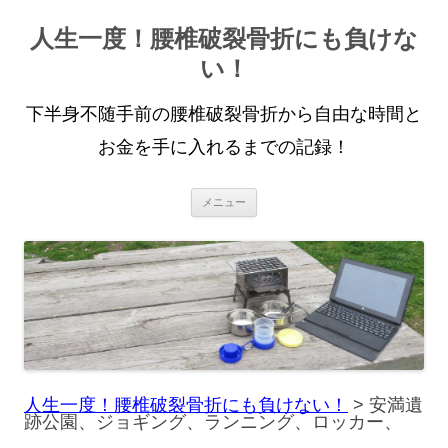
人生一度！腰椎破裂骨折にも負けな
い！
下半身不随手前の腰椎破裂骨折から自由な時間と
お金を手に入れるまでの記録！
コ
メニュー
ン
テ
ン
ツ
へ
ス
キ
ッ
プ
人生一度！腰椎破裂骨折にも負けない！
>
安満遺
跡公園、ジョギング、ランニング、ロッカー、