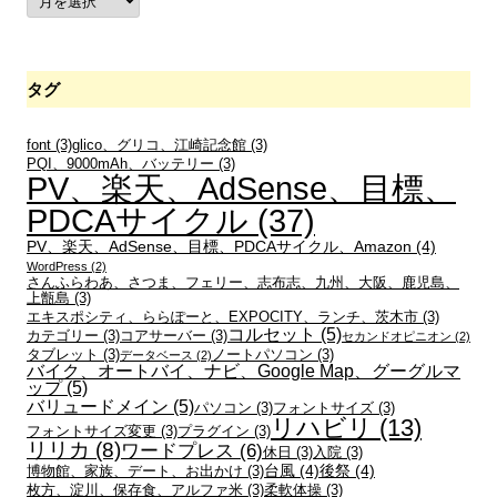
ー
カ
イ
ブ
タグ
font
(3)
glico、グリコ、江崎記念館
(3)
PQI、9000mAh、バッテリー
(3)
PV、楽天、AdSense、目標、
PDCAサイクル
(37)
PV、楽天、AdSense、目標、PDCAサイクル、Amazon
(4)
WordPress
(2)
さんふらわあ、さつま、フェリー、志布志、九州、大阪、鹿児島、
上甑島
(3)
エキスポシティ、ららぽーと、EXPOCITY、ランチ、茨木市
(3)
コルセット
(5)
カテゴリー
(3)
コアサーバー
(3)
セカンドオピニオン
(2)
タブレット
(3)
ノートパソコン
(3)
データベース
(2)
バイク、オートバイ、ナビ、Google Map、グーグルマ
ップ
(5)
バリュードメイン
(5)
パソコン
(3)
フォントサイズ
(3)
リハビリ
(13)
フォントサイズ変更
(3)
プラグイン
(3)
リリカ
(8)
ワードプレス
(6)
休日
(3)
入院
(3)
台風
(4)
後祭
(4)
博物館、家族、デート、お出かけ
(3)
枚方、淀川、保存食、アルファ米
(3)
柔軟体操
(3)