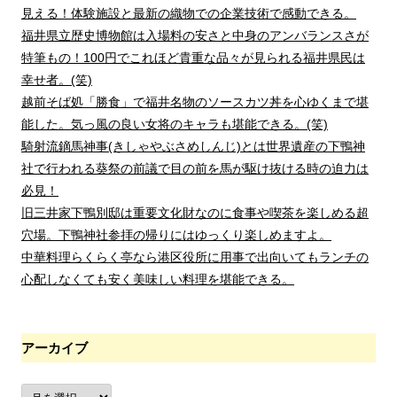
見える！体験施設と最新の織物での企業技術で感動できる。
福井県立歴史博物館は入場料の安さと中身のアンバランスさが
特筆もの！100円でこれほど貴重な品々が見られる福井県民は
幸せ者。(笑)
越前そば処「勝食」で福井名物のソースカツ丼を心ゆくまで堪
能した。気っ風の良い女将のキャラも堪能できる。(笑)
騎射流鏑馬神事(きしゃやぶさめしんじ)とは世界遺産の下鴨神
社で行われる葵祭の前議で目の前を馬が駆け抜ける時の迫力は
必見！
旧三井家下鴨別邸は重要文化財なのに食事や喫茶を楽しめる超
穴場。下鴨神社参拝の帰りにはゆっくり楽しめますよ。
中華料理らくらく亭なら港区役所に用事で出向いてもランチの
心配しなくても安く美味しい料理を堪能できる。
アーカイブ
ア