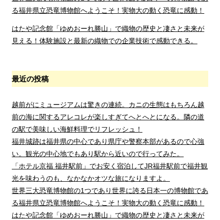
る福井県立恐竜博物館へようこそ！実物大の動く恐竜に感動！
はたや記念館「ゆめおーれ勝山」で織物の歴史と凄さと未来が
見える！体験施設と最新の織物での企業技術で感動できる。
最近の投稿
越前がにミュージアムは驚きの連続。カニの生態はもちろん越
前の海に関するアレコレが楽しすぎてへとへとになる。隣の道
の駅で美味しい海鮮料理でリフレッシュ！
福井城跡は福井県の中心であり県庁や警察本部があるので心強
い。観光の中心地でもあり駅から近いので行ってみた。
「ホテル京福 福井駅前」でお安く宿泊してJR福井駅前で福井観
光を味わうのも、なかなかオツな旅になりますよ。
世界三大恐竜博物館の1つであり世界に誇る日本一の博物館であ
る福井県立恐竜博物館へようこそ！実物大の動く恐竜に感動！
はたや記念館「ゆめおーれ勝山」で織物の歴史と凄さと未来が