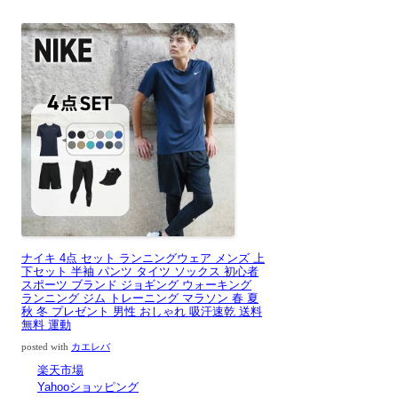
ナイキ 4点 セット ランニングウェア メンズ 上
下セット 半袖 パンツ タイツ ソックス 初心者
スポーツ ブランド ジョギング ウォーキング
ランニング ジム トレーニング マラソン 春 夏
秋 冬 プレゼント 男性 おしゃれ 吸汗速乾 送料
無料 運動
posted with
カエレバ
楽天市場
Yahooショッピング