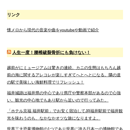
リンク
懐メロから現代の音楽や曲をyoutubeや動画で紹介
人生一度！腰椎破裂骨折にも負けない！
越前がにミュージアムは驚きの連続。カニの生態はもちろん越
前の海に関するアレコレが楽しすぎてへとへとになる。隣の道
の駅で美味しい海鮮料理でリフレッシュ！
福井城跡は福井県の中心であり県庁や警察本部があるので心強
い。観光の中心地でもあり駅から近いので行ってみた。
「ホテル京福 福井駅前」でお安く宿泊してJR福井駅前で福井観
光を味わうのも、なかなかオツな旅になりますよ。
世界三大恐竜博物館の1つであり世界に誇る日本一の博物館であ