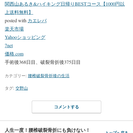
関西山あるき&ハイキング日帰りBESTコース【1000円以
上送料無料】
posted with
カエレバ
楽天市場
Yahooショッピング
7net
価格.com
手術後368日目、破裂骨折後375日目
カテゴリー:
腰椎破裂骨折後の生活
タグ:
交野山
コメントする
人生一度！腰椎破裂骨折にも負けない！
トップへ戻る