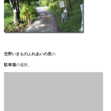
交野いきものふれあいの里
の
駐車場
の場所。