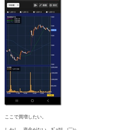
ここで買増したい。
しかし、資金がない。ｶﾞｯｸﾘ＿|￣|○