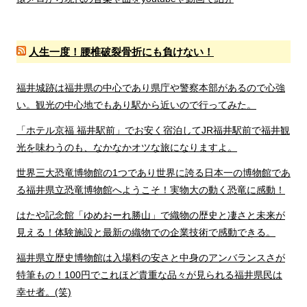
人生一度！腰椎破裂骨折にも負けない！
福井城跡は福井県の中心であり県庁や警察本部があるので心強
い。観光の中心地でもあり駅から近いので行ってみた。
「ホテル京福 福井駅前」でお安く宿泊してJR福井駅前で福井観
光を味わうのも、なかなかオツな旅になりますよ。
世界三大恐竜博物館の1つであり世界に誇る日本一の博物館であ
る福井県立恐竜博物館へようこそ！実物大の動く恐竜に感動！
はたや記念館「ゆめおーれ勝山」で織物の歴史と凄さと未来が
見える！体験施設と最新の織物での企業技術で感動できる。
福井県立歴史博物館は入場料の安さと中身のアンバランスさが
特筆もの！100円でこれほど貴重な品々が見られる福井県民は
幸せ者。(笑)