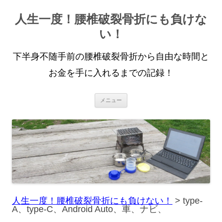
人生一度！腰椎破裂骨折にも負けな
い！
下半身不随手前の腰椎破裂骨折から自由な時間と
お金を手に入れるまでの記録！
コ
メニュー
ン
テ
ン
ツ
へ
ス
キ
ッ
プ
人生一度！腰椎破裂骨折にも負けない！
>
type-
A、type-C、Android Auto、車、ナビ、