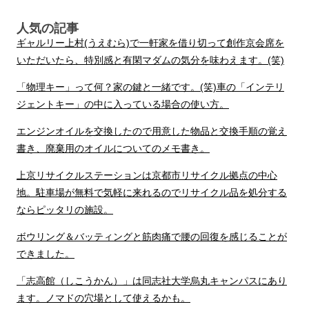
人気の記事
ギャルリー上村(うえむら)で一軒家を借り切って創作京会席を
いただいたら、特別感と有閑マダムの気分を味わえます。(笑)
「物理キー」って何？家の鍵と一緒です。(笑)車の「インテリ
ジェントキー」の中に入っている場合の使い方。
エンジンオイルを交換したので用意した物品と交換手順の覚え
書き、廃棄用のオイルについてのメモ書き。
上京リサイクルステーションは京都市リサイクル拠点の中心
地。駐車場が無料で気軽に来れるのでリサイクル品を処分する
ならピッタリの施設。
ボウリング＆バッティングと筋肉痛で腰の回復を感じることが
できました。
「志高館（しこうかん）」は同志社大学烏丸キャンパスにあり
ます。ノマドの穴場として使えるかも。