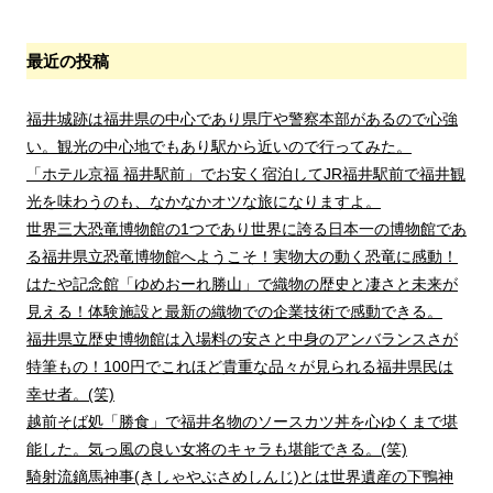
最近の投稿
福井城跡は福井県の中心であり県庁や警察本部があるので心強
い。観光の中心地でもあり駅から近いので行ってみた。
「ホテル京福 福井駅前」でお安く宿泊してJR福井駅前で福井観
光を味わうのも、なかなかオツな旅になりますよ。
世界三大恐竜博物館の1つであり世界に誇る日本一の博物館であ
る福井県立恐竜博物館へようこそ！実物大の動く恐竜に感動！
はたや記念館「ゆめおーれ勝山」で織物の歴史と凄さと未来が
見える！体験施設と最新の織物での企業技術で感動できる。
福井県立歴史博物館は入場料の安さと中身のアンバランスさが
特筆もの！100円でこれほど貴重な品々が見られる福井県民は
幸せ者。(笑)
越前そば処「勝食」で福井名物のソースカツ丼を心ゆくまで堪
能した。気っ風の良い女将のキャラも堪能できる。(笑)
騎射流鏑馬神事(きしゃやぶさめしんじ)とは世界遺産の下鴨神