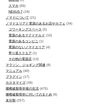
スマホ
(66)
NEXUS 7
(18)
ノマドについて
(21)
ノマドエリアと電源のあるお店やカフェ
(34)
コワーキングスペース
(5)
電源のあるマクドナルド
(10)
電源のあるコンビニ
(1)
電源のないノマドエリア
(4)
寄り道スクエア
(1)
その他の電源店
(13)
マラソン、ジョギング関連
(8)
マニュアル
(40)
プラグイン
(17)
カスタマイズ
(39)
腰椎破裂骨折後の生活
(475)
腰椎破裂骨折に付いてのまとめ
(8)
未分類
(257)