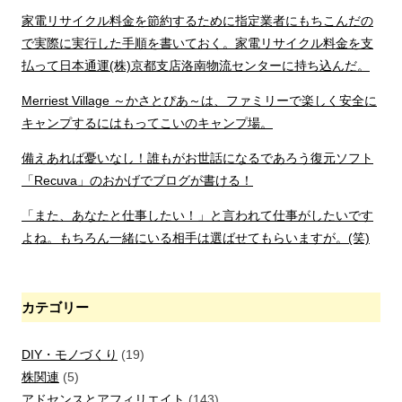
家電リサイクル料金を節約するために指定業者にもちこんだの
で実際に実行した手順を書いておく。家電リサイクル料金を支
払って日本通運(株)京都支店洛南物流センターに持ち込んだ。
Merriest Village ～かさとぴあ～は、ファミリーで楽しく安全に
キャンプするにはもってこいのキャンプ場。
備えあれば憂いなし！誰もがお世話になるであろう復元ソフト
「Recuva」のおかげでブログが書ける！
「また、あなたと仕事したい！」と言われて仕事がしたいです
よね。もちろん一緒にいる相手は選ばせてもらいますが。(笑)
カテゴリー
DIY・モノづくり
(19)
株関連
(5)
アドセンスとアフィリエイト
(143)