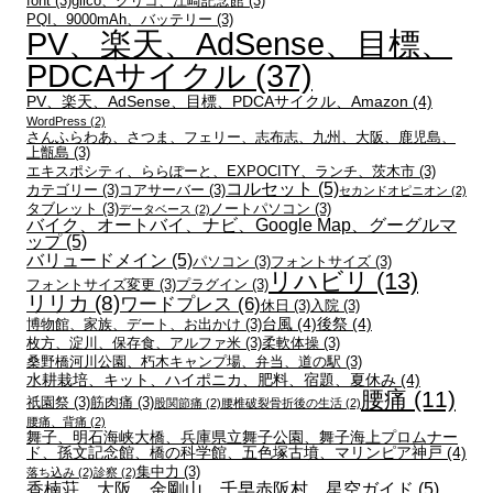
font
(3)
glico、グリコ、江崎記念館
(3)
PQI、9000mAh、バッテリー
(3)
PV、楽天、AdSense、目標、
PDCAサイクル
(37)
PV、楽天、AdSense、目標、PDCAサイクル、Amazon
(4)
WordPress
(2)
さんふらわあ、さつま、フェリー、志布志、九州、大阪、鹿児島、
上甑島
(3)
エキスポシティ、ららぽーと、EXPOCITY、ランチ、茨木市
(3)
コルセット
(5)
カテゴリー
(3)
コアサーバー
(3)
セカンドオピニオン
(2)
タブレット
(3)
ノートパソコン
(3)
データベース
(2)
バイク、オートバイ、ナビ、Google Map、グーグルマ
ップ
(5)
バリュードメイン
(5)
パソコン
(3)
フォントサイズ
(3)
リハビリ
(13)
フォントサイズ変更
(3)
プラグイン
(3)
リリカ
(8)
ワードプレス
(6)
休日
(3)
入院
(3)
台風
(4)
後祭
(4)
博物館、家族、デート、お出かけ
(3)
枚方、淀川、保存食、アルファ米
(3)
柔軟体操
(3)
桑野橋河川公園、朽木キャンプ場、弁当、道の駅
(3)
水耕栽培、キット、ハイポニカ、肥料、宿題、夏休み
(4)
腰痛
(11)
祇園祭
(3)
筋肉痛
(3)
股関節痛
(2)
腰椎破裂骨折後の生活
(2)
腰痛、背痛
(2)
舞子、明石海峡大橋、兵庫県立舞子公園、舞子海上プロムナー
ド、孫文記念館、橋の科学館、五色塚古墳、マリンピア神戸
(4)
集中力
(3)
落ち込み
(2)
診察
(2)
香楠荘、大阪、金剛山、千早赤阪村、星空ガイド
(5)