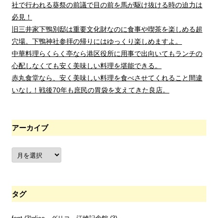
社で行われる葵祭の前議で目の前を馬が駆け抜ける時の迫力は
必見！
旧三井家下鴨別邸は重要文化財なのに食事や喫茶を楽しめる超
穴場。下鴨神社参拝の帰りにはゆっくり楽しめますよ。
中華料理らくらく亭なら港区役所に用事で出向いてもランチの
心配しなくても安く美味しい料理を堪能できる。
赤丸食堂なら、安く美味しい料理を食べさせてくれること間違
いなし！戦後70年も庶民の胃袋を支えてきた良店。
アーカイブ
ア
ー
カ
イ
ブ
タグ