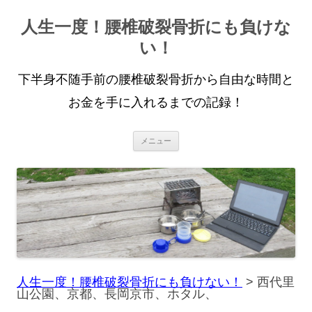
人生一度！腰椎破裂骨折にも負けな
い！
下半身不随手前の腰椎破裂骨折から自由な時間と
お金を手に入れるまでの記録！
コ
メニュー
ン
テ
ン
ツ
へ
ス
キ
ッ
プ
人生一度！腰椎破裂骨折にも負けない！
>
西代里
山公園、京都、長岡京市、ホタル、