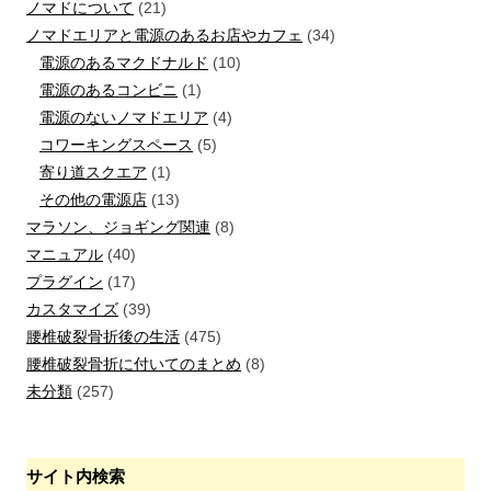
ノマドについて
(21)
ノマドエリアと電源のあるお店やカフェ
(34)
電源のあるマクドナルド
(10)
電源のあるコンビニ
(1)
電源のないノマドエリア
(4)
コワーキングスペース
(5)
寄り道スクエア
(1)
その他の電源店
(13)
マラソン、ジョギング関連
(8)
マニュアル
(40)
プラグイン
(17)
カスタマイズ
(39)
腰椎破裂骨折後の生活
(475)
腰椎破裂骨折に付いてのまとめ
(8)
未分類
(257)
サイト内検索