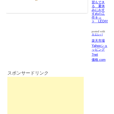
習もでき
る 夏休
みにおす
すめの工
作キッ
ト LED付
posted with
カエレバ
楽天市場
Yahooショ
ッピング
7net
価格.com
スポンサードリンク