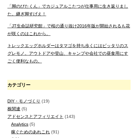
「脚のびたくん」でカジュアルこたつが仕事用に生き返りまし
た。継ぎ脚すげえ！
「JT生命誌研究館」で桜の通り抜け2016年版が開始されるも花
が咲くのはこれから。
トレックエッグホルダーはタマゴを持ち歩くにはピッタリのス
グレモノ。アウトドアや登山、キャンプや会社での昼食用にす
ごく便利なもの。
カテゴリー
DIY・モノづくり
(19)
株関連
(5)
アドセンスとアフィリエイト
(143)
Analytics
(5)
稼ぐためのあれこれ
(91)