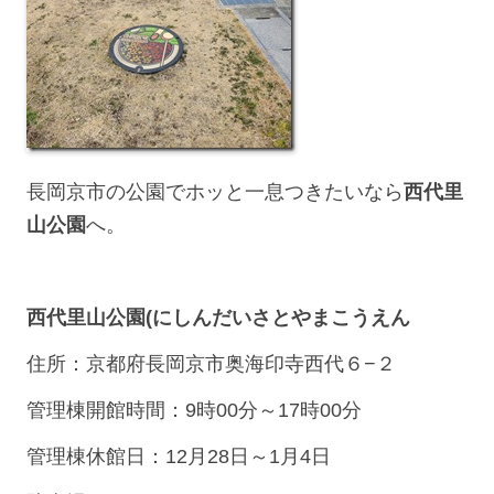
長岡京市の公園でホッと一息つきたいなら
西代里
山公園
へ。
西代里山公園(にしんだいさとやまこうえん
住所：京都府長岡京市奥海印寺西代６−２
管理棟開館時間：9時00分～17時00分
管理棟休館日：12月28日～1月4日