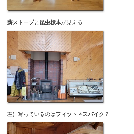
薪ストーブ
と
昆虫標本
が見える。
左に写っているのは
フィットネスバイク
？