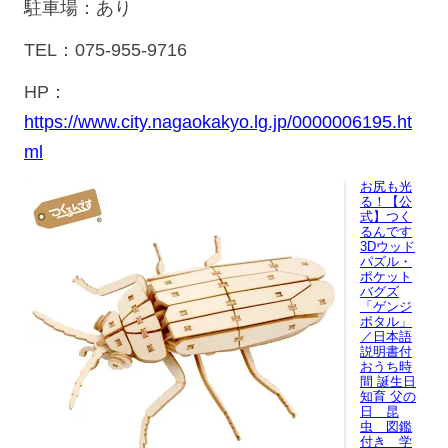
駐車場：あり
TEL：075-955-9716
HP：
https://www.city.nagaokakyo.lg.jp/0000006195.ht
ml
お尻も光
る！【公
式】つく
るんです
3Dウッド
パズル・
ポケット
バグズ
「ゲンジ
ボタル」
／日本語
説明書付
おうち時
間 誕生日
知育 父の
日 昆
虫 図鑑
付き 学