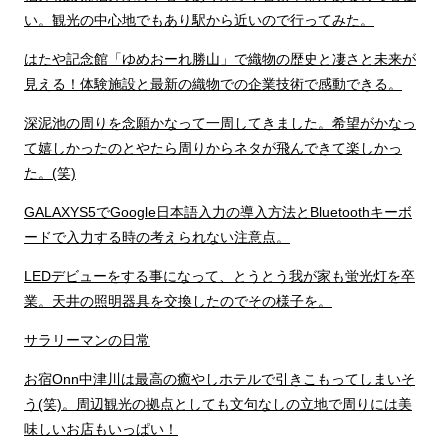
い。観光の中心地でもあり駅から近いので行ってみた。
はたや記念館「ゆめおーれ勝山」で織物の歴史と凄さと未来が
見える！体験施設と最新の織物での企業技術で感動できる。
深泥池の周りを念願かなって一周してきました。希望がかなっ
て嬉しかったのとやたら周りからネタが飛んできて楽しかっ
た。(笑)
GALAXYS5でGoogle日本語入力の導入方法とBluetoothキーボ
ードで入力する時の考えられない注意点。
LEDデビューをする事になって、とうとう我が家も蛍光灯を卒
業。天井の照明器具を交換したのでその様子を。
サラリーマンの日常
お宿Onn中津川は最高の癒やしホテルで引きこもってしまいそ
う(笑)。周辺観光の拠点としても文句なしの立地で周りには美
味しいお店もいっぱい！