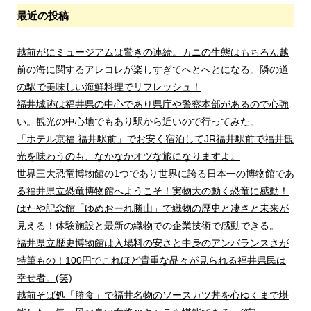
最近の投稿
越前がにミュージアムは驚きの連続。カニの生態はもちろん越
前の海に関するアレコレが楽しすぎてへとへとになる。隣の道
の駅で美味しい海鮮料理でリフレッシュ！
福井城跡は福井県の中心であり県庁や警察本部があるので心強
い。観光の中心地でもあり駅から近いので行ってみた。
「ホテル京福 福井駅前」でお安く宿泊してJR福井駅前で福井観
光を味わうのも、なかなかオツな旅になりますよ。
世界三大恐竜博物館の1つであり世界に誇る日本一の博物館であ
る福井県立恐竜博物館へようこそ！実物大の動く恐竜に感動！
はたや記念館「ゆめおーれ勝山」で織物の歴史と凄さと未来が
見える！体験施設と最新の織物での企業技術で感動できる。
福井県立歴史博物館は入場料の安さと中身のアンバランスさが
特筆もの！100円でこれほど貴重な品々が見られる福井県民は
幸せ者。(笑)
越前そば処「勝食」で福井名物のソースカツ丼を心ゆくまで堪