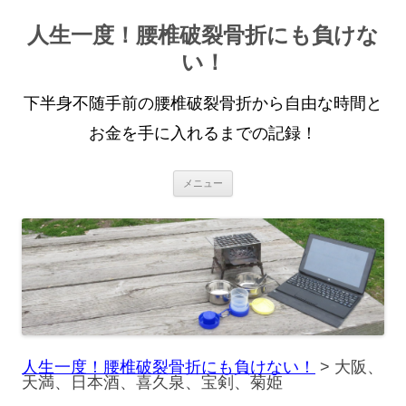
人生一度！腰椎破裂骨折にも負けな
い！
下半身不随手前の腰椎破裂骨折から自由な時間と
お金を手に入れるまでの記録！
コ
メニュー
ン
テ
ン
ツ
へ
ス
キ
ッ
プ
人生一度！腰椎破裂骨折にも負けない！
>
大阪、
天満、日本酒、喜久泉、宝剣、菊姫