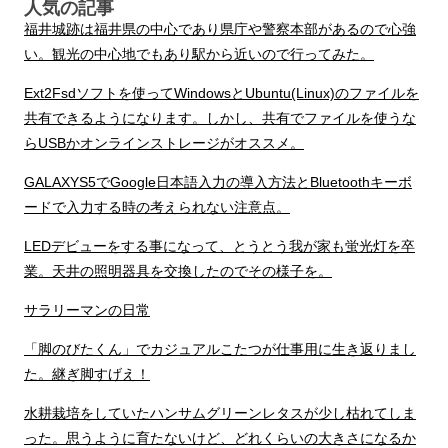
人気の記事
福井城跡は福井県の中心であり県庁や警察本部があるので心強
い。観光の中心地でもあり駅から近いので行ってみた。
Ext2Fsdソフトを使ってWindowsとUbuntu(Linux)のファイルを
共有できるようになります。しかし、共有でファイルを使うな
らUSBかオンラインストレージがオススメ。
GALAXYS5でGoogle日本語入力の導入方法とBluetoothキーボ
ードで入力する時の考えられない注意点。
LEDデビューをする事になって、とうとう我が家も蛍光灯を卒
業。天井の照明器具を交換したのでその様子を。
サラリーマンの日常
「脚のびたくん」でカジュアルこたつが仕事用に生き返りまし
た。継ぎ脚すげえ！
水耕栽培をしていたハンサムグリーンレタスが少し枯れてしま
った。思うように育たないけど、どれくらいの大きさになるか