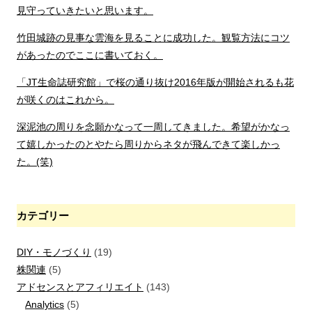
見守っていきたいと思います。
竹田城跡の見事な雲海を見ることに成功した。観覧方法にコツ
があったのでここに書いておく。
「JT生命誌研究館」で桜の通り抜け2016年版が開始されるも花
が咲くのはこれから。
深泥池の周りを念願かなって一周してきました。希望がかなっ
て嬉しかったのとやたら周りからネタが飛んできて楽しかっ
た。(笑)
カテゴリー
DIY・モノづくり
(19)
株関連
(5)
アドセンスとアフィリエイト
(143)
Analytics
(5)