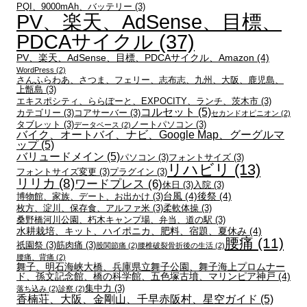
PQI、9000mAh、バッテリー
(3)
PV、楽天、AdSense、目標、
PDCAサイクル
(37)
PV、楽天、AdSense、目標、PDCAサイクル、Amazon
(4)
WordPress
(2)
さんふらわあ、さつま、フェリー、志布志、九州、大阪、鹿児島、
上甑島
(3)
エキスポシティ、ららぽーと、EXPOCITY、ランチ、茨木市
(3)
コルセット
(5)
カテゴリー
(3)
コアサーバー
(3)
セカンドオピニオン
(2)
タブレット
(3)
ノートパソコン
(3)
データベース
(2)
バイク、オートバイ、ナビ、Google Map、グーグルマ
ップ
(5)
バリュードメイン
(5)
パソコン
(3)
フォントサイズ
(3)
リハビリ
(13)
フォントサイズ変更
(3)
プラグイン
(3)
リリカ
(8)
ワードプレス
(6)
休日
(3)
入院
(3)
台風
(4)
後祭
(4)
博物館、家族、デート、お出かけ
(3)
枚方、淀川、保存食、アルファ米
(3)
柔軟体操
(3)
桑野橋河川公園、朽木キャンプ場、弁当、道の駅
(3)
水耕栽培、キット、ハイポニカ、肥料、宿題、夏休み
(4)
腰痛
(11)
祇園祭
(3)
筋肉痛
(3)
股関節痛
(2)
腰椎破裂骨折後の生活
(2)
腰痛、背痛
(2)
舞子、明石海峡大橋、兵庫県立舞子公園、舞子海上プロムナー
ド、孫文記念館、橋の科学館、五色塚古墳、マリンピア神戸
(4)
集中力
(3)
落ち込み
(2)
診察
(2)
香楠荘、大阪、金剛山、千早赤阪村、星空ガイド
(5)