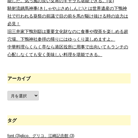
能した。気っ風の良い女将のキャラも堪能できる。(笑)
騎射流鏑馬神事(きしゃやぶさめしんじ)とは世界遺産の下鴨神
社で行われる葵祭の前議で目の前を馬が駆け抜ける時の迫力は
必見！
旧三井家下鴨別邸は重要文化財なのに食事や喫茶を楽しめる超
穴場。下鴨神社参拝の帰りにはゆっくり楽しめますよ。
中華料理らくらく亭なら港区役所に用事で出向いてもランチの
心配しなくても安く美味しい料理を堪能できる。
アーカイブ
ア
ー
カ
イ
ブ
タグ
font
(3)
glico、グリコ、江崎記念館
(3)