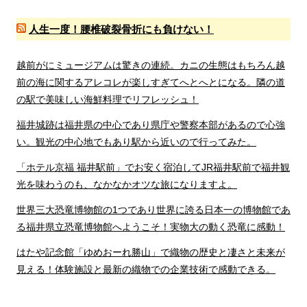
人生一度！腰椎破裂骨折にも負けない！
越前がにミュージアムは驚きの連続。カニの生態はもちろん越
前の海に関するアレコレが楽しすぎてへとへとになる。隣の道
の駅で美味しい海鮮料理でリフレッシュ！
福井城跡は福井県の中心であり県庁や警察本部があるので心強
い。観光の中心地でもあり駅から近いので行ってみた。
「ホテル京福 福井駅前」でお安く宿泊してJR福井駅前で福井観
光を味わうのも、なかなかオツな旅になりますよ。
世界三大恐竜博物館の1つであり世界に誇る日本一の博物館であ
る福井県立恐竜博物館へようこそ！実物大の動く恐竜に感動！
はたや記念館「ゆめおーれ勝山」で織物の歴史と凄さと未来が
見える！体験施設と最新の織物での企業技術で感動できる。