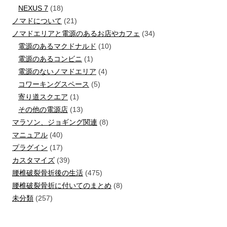
NEXUS 7
(18)
ノマドについて
(21)
ノマドエリアと電源のあるお店やカフェ
(34)
電源のあるマクドナルド
(10)
電源のあるコンビニ
(1)
電源のないノマドエリア
(4)
コワーキングスペース
(5)
寄り道スクエア
(1)
その他の電源店
(13)
マラソン、ジョギング関連
(8)
マニュアル
(40)
プラグイン
(17)
カスタマイズ
(39)
腰椎破裂骨折後の生活
(475)
腰椎破裂骨折に付いてのまとめ
(8)
未分類
(257)