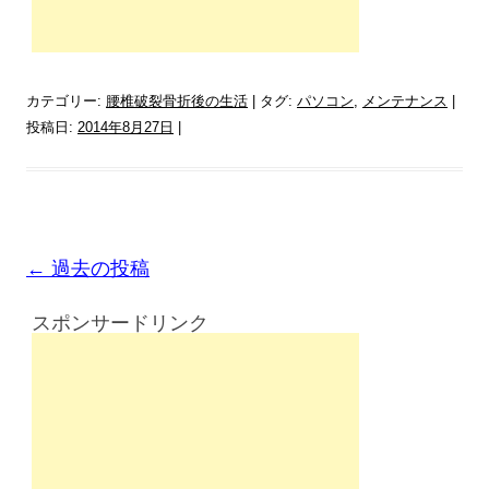
カテゴリー:
腰椎破裂骨折後の生活
| タグ:
パソコン
,
メンテナンス
|
投稿日:
2014年8月27日
|
投
←
過去の投稿
稿
スポンサードリンク
ナ
ビ
ゲ
ー