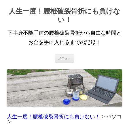
人生一度！腰椎破裂骨折にも負けな
い！
下半身不随手前の腰椎破裂骨折から自由な時間と
お金を手に入れるまでの記録！
コ
メニュー
ン
テ
ン
ツ
へ
ス
キ
ッ
プ
人生一度！腰椎破裂骨折にも負けない！
>
パソコ
ン