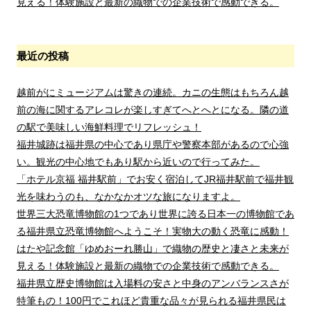
見える！体験施設と最新の織物での企業技術で感動できる。
最近の投稿
越前がにミュージアムは驚きの連続。カニの生態はもちろん越
前の海に関するアレコレが楽しすぎてへとへとになる。隣の道
の駅で美味しい海鮮料理でリフレッシュ！
福井城跡は福井県の中心であり県庁や警察本部があるので心強
い。観光の中心地でもあり駅から近いので行ってみた。
「ホテル京福 福井駅前」でお安く宿泊してJR福井駅前で福井観
光を味わうのも、なかなかオツな旅になりますよ。
世界三大恐竜博物館の1つであり世界に誇る日本一の博物館であ
る福井県立恐竜博物館へようこそ！実物大の動く恐竜に感動！
はたや記念館「ゆめおーれ勝山」で織物の歴史と凄さと未来が
見える！体験施設と最新の織物での企業技術で感動できる。
福井県立歴史博物館は入場料の安さと中身のアンバランスさが
特筆もの！100円でこれほど貴重な品々が見られる福井県民は