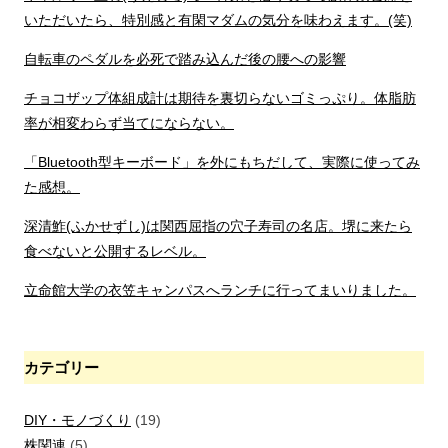
いただいたら、特別感と有閑マダムの気分を味わえます。(笑)
自転車のペダルを必死で踏み込んだ後の腰への影響
チョコザップ体組成計は期待を裏切らないゴミっぷり。体脂肪
率が相変わらず当てにならない。
「Bluetooth型キーボード」を外にもちだして、実際に使ってみ
た感想。
深清鮓(ふかせずし)は関西屈指の穴子寿司の名店。堺に来たら
食べないと公開するレベル。
立命館大学の衣笠キャンパスへランチに行ってまいりました。
カテゴリー
DIY・モノづくり
(19)
株関連
(5)