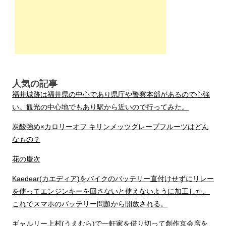
シ
ョ
ン
人気の記事
福井城跡は福井県の中心であり県庁や警察本部があるので心強
い。観光の中心地でもあり駅から近いので行ってみた。
炭酸強め×カロリーオフ キリンメッツグレープフルーツはどん
なもの？
花の慶次
Kaedear(カエディア)をバイクのバッテリー直付けせずにリレー
を使ってエンジンキーを回さないと使えないように加工した。
これでスマホのバッテリー問題から開放される。
ギャルリー上村(うえむら)で一軒家を借り切って創作京会席を