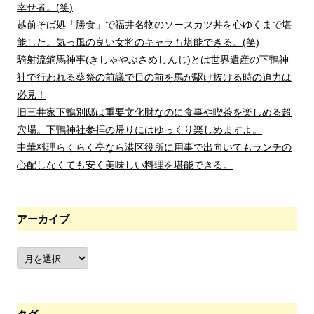
幸せ者。(笑)
越前そば処「勝食」で福井名物のソースカツ丼を心ゆくまで堪
能した。気っ風の良い女将のキャラも堪能できる。(笑)
騎射流鏑馬神事(きしゃやぶさめしんじ)とは世界遺産の下鴨神
社で行われる葵祭の前議で目の前を馬が駆け抜ける時の迫力は
必見！
旧三井家下鴨別邸は重要文化財なのに食事や喫茶を楽しめる超
穴場。下鴨神社参拝の帰りにはゆっくり楽しめますよ。
中華料理らくらく亭なら港区役所に用事で出向いてもランチの
心配しなくても安く美味しい料理を堪能できる。
アーカイブ
ア
ー
カ
イ
ブ