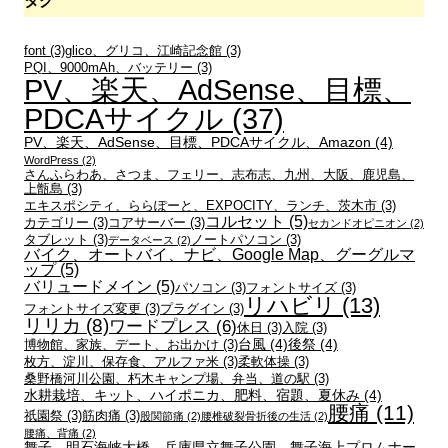
タグ
font
(3)
glico、グリコ、江崎記念館
(3)
PQI、9000mAh、バッテリー
(3)
PV、楽天、AdSense、目標、
PDCAサイクル
(37)
PV、楽天、AdSense、目標、PDCAサイクル、Amazon
(4)
WordPress
(2)
さんふらわあ、さつま、フェリー、志布志、九州、大阪、鹿児島、
上甑島
(3)
エキスポシティ、ららぽーと、EXPOCITY、ランチ、茨木市
(3)
コルセット
(5)
カテゴリー
(3)
コアサーバー
(3)
セカンドオピニオン
(2)
タブレット
(3)
ノートパソコン
(3)
データベース
(2)
バイク、オートバイ、ナビ、Google Map、グーグルマ
ップ
(5)
バリュードメイン
(5)
パソコン
(3)
フォントサイズ
(3)
リハビリ
(13)
フォントサイズ変更
(3)
プラグイン
(3)
リリカ
(8)
ワードプレス
(6)
休日
(3)
入院
(3)
台風
(4)
後祭
(4)
博物館、家族、デート、お出かけ
(3)
枚方、淀川、保存食、アルファ米
(3)
柔軟体操
(3)
桑野橋河川公園、朽木キャンプ場、弁当、道の駅
(3)
水耕栽培、キット、ハイポニカ、肥料、宿題、夏休み
(4)
腰痛
(11)
祇園祭
(3)
筋肉痛
(3)
股関節痛
(2)
腰椎破裂骨折後の生活
(2)
腰痛、背痛
(2)
舞子、明石海峡大橋、兵庫県立舞子公園、舞子海上プロムナー