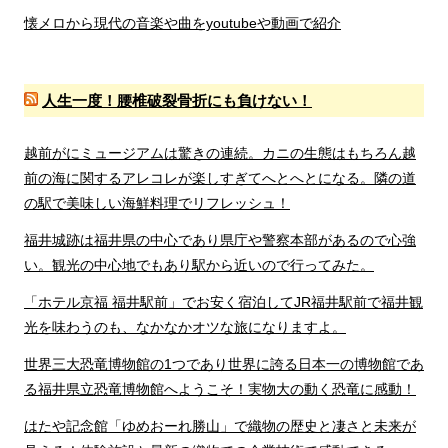
懐メロから現代の音楽や曲をyoutubeや動画で紹介
人生一度！腰椎破裂骨折にも負けない！
越前がにミュージアムは驚きの連続。カニの生態はもちろん越
前の海に関するアレコレが楽しすぎてへとへとになる。隣の道
の駅で美味しい海鮮料理でリフレッシュ！
福井城跡は福井県の中心であり県庁や警察本部があるので心強
い。観光の中心地でもあり駅から近いので行ってみた。
「ホテル京福 福井駅前」でお安く宿泊してJR福井駅前で福井観
光を味わうのも、なかなかオツな旅になりますよ。
世界三大恐竜博物館の1つであり世界に誇る日本一の博物館であ
る福井県立恐竜博物館へようこそ！実物大の動く恐竜に感動！
はたや記念館「ゆめおーれ勝山」で織物の歴史と凄さと未来が