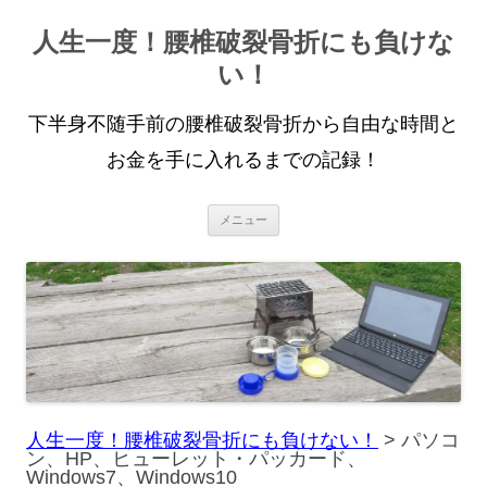
人生一度！腰椎破裂骨折にも負けな
い！
下半身不随手前の腰椎破裂骨折から自由な時間と
お金を手に入れるまでの記録！
コ
メニュー
ン
テ
ン
ツ
へ
ス
キ
ッ
プ
人生一度！腰椎破裂骨折にも負けない！
>
パソコ
ン、HP、ヒューレット・パッカード、
Windows7、Windows10