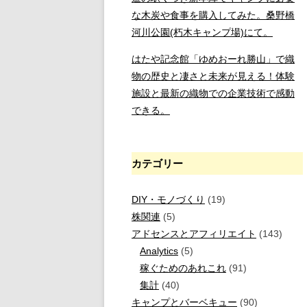
な木炭や食事を購入してみた。桑野橋
河川公園(朽木キャンプ場)にて。
はたや記念館「ゆめおーれ勝山」で織
物の歴史と凄さと未来が見える！体験
施設と最新の織物での企業技術で感動
できる。
カテゴリー
DIY・モノづくり
(19)
株関連
(5)
アドセンスとアフィリエイト
(143)
Analytics
(5)
稼ぐためのあれこれ
(91)
集計
(40)
キャンプとバーベキュー
(90)