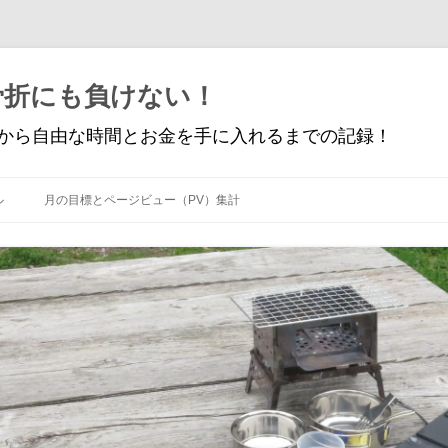
骨折にも負けない！
から自由な時間とお金を手に入れるまでの記録！
コ
ン
ル
月の目標とページビュー（PV）集計
テ
ン
ツ
へ
ス
キ
ッ
プ