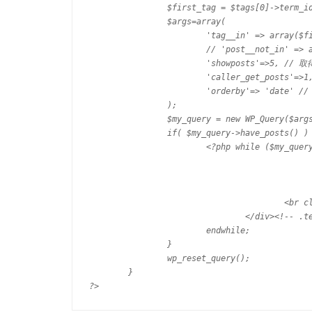
		$first_tag = $tags[0]->term_id;

		$args=array(

			'tag__in' => array($first_tag), // タグのIDで記事を取得

			// 'post__not_in' => array($post->ID), // 表示している記事を除く

			'showposts'=>5, // 取得記事数

			'caller_get_posts'=>1, // 取得した記事の何番目から表示するか

			'orderby'=> 'date' // 記事を日付順にする

		);

		$my_query = new WP_Query($args);

		if( $my_query->have_posts() ) { ?>

			<?php while ($my_query->have_posts()) : $my_query->the_post(); ?>   <div class="termlist_one">

						<a href="<?php the_permalink(); ?>"><?php the_post_thumbnail( array(100,100) ); ?>
						<a href="<?php the_permalink(); ?>"><?php the_title(); ?></a><
						<?php echo get_post_meta($post->ID, _aioseop_description, true);
					<br clear="all" />

				</div><!-- .termlist_one -->   <?php

			endwhile;

		}

		wp_reset_query();

	}

?>