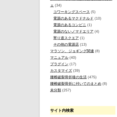
ェ
(34)
コワーキングスペース
(5)
電源のあるマクドナルド
(10)
電源のあるコンビニ
(1)
電源のないノマドエリア
(4)
寄り道スクエア
(1)
その他の電源店
(13)
マラソン、ジョギング関連
(8)
マニュアル
(40)
プラグイン
(17)
カスタマイズ
(39)
腰椎破裂骨折後の生活
(475)
腰椎破裂骨折に付いてのまとめ
(8)
未分類
(257)
サイト内検索