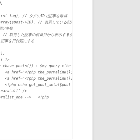
</a>

br>

 ?>
