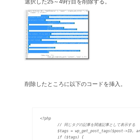
選択した25～49行目を削除する。
削除したところに以下のコードを挿入。
<?php

	// 同じタグの記事を関連記事として表示する

	$tags = wp_get_post_tags($post->ID, array('orderby'=>'rand')); // 複数タグを持つ場合ランダムで取得

	if ($tags) {
