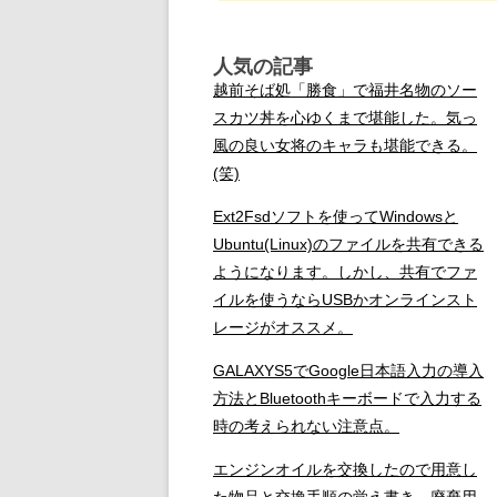
人気の記事
越前そば処「勝食」で福井名物のソー
スカツ丼を心ゆくまで堪能した。気っ
風の良い女将のキャラも堪能できる。
(笑)
Ext2Fsdソフトを使ってWindowsと
Ubuntu(Linux)のファイルを共有できる
ようになります。しかし、共有でファ
イルを使うならUSBかオンラインスト
レージがオススメ。
GALAXYS5でGoogle日本語入力の導入
方法とBluetoothキーボードで入力する
時の考えられない注意点。
エンジンオイルを交換したので用意し
た物品と交換手順の覚え書き、廃棄用