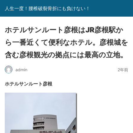
人生一度！腰椎破裂骨折にも負けない！
ホテルサンルート彦根はJR彦根駅か
ら一番近くて便利なホテル。彦根城を
含む彦根観光の拠点には最高の立地。
admin
2年前
ホテルサンルート彦根